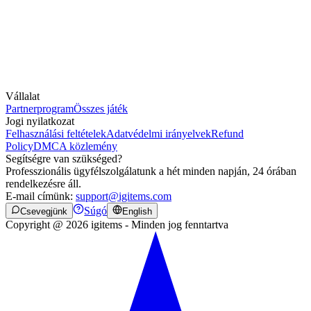
Vállalat
Partnerprogram
Összes játék
Jogi nyilatkozat
Felhasználási feltételek
Adatvédelmi irányelvek
Refund
Policy
DMCA közlemény
Segítségre van szükséged?
Professzionális ügyfélszolgálatunk a hét minden napján, 24 órában
rendelkezésre áll.
E-mail címünk:
support@igitems.com
Súgó
Csevegjünk
English
Copyright @ 2026 igitems - Minden jog fenntartva