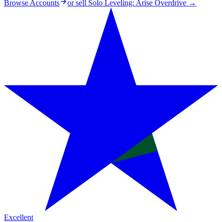
Browse Accounts
or sell
Solo Leveling: Arise Overdrive
→
Excellent