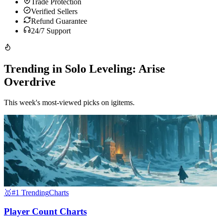
Trade Protection
Verified Sellers
Refund Guarantee
24/7 Support
Trending in Solo Leveling: Arise
Overdrive
This week's most-viewed picks on igitems.
🥇
#1 Trending
Charts
Player Count Charts