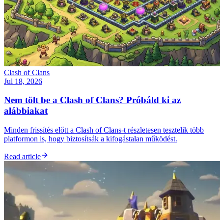
Clash of Clans
Jul 18, 2026
Nem tölt be a Clash of Clans? Próbáld ki az
alábbiakat
Minden frissítés előtt a Clash of Clans-t részletesen tesztelik több
platformon is, hogy biztosítsák a kifogástalan működést.
Read article