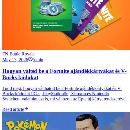
FN Battle Royale
May 13, 2026
5 min
Hogyan váltsd be a Fortnite ajándékkártyákat és V-
Bucks kódokat
Tudd meg, hogyan válthatod be a Fortnite ajándékkártyákat és V-
Bucks kódokat PC-n, PlayStationön, Xboxon és Nintendo
Switchen, valamint azt is, mi változott az Epic új kártyarendszerével.
Read article