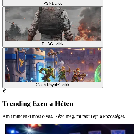
PSN
1
cikk
PUBG
1
cikk
Clash Royale
1
cikk
Trending Ezen a Héten
Amit mindenki most olvas. Nézd meg, mi rabul ejti a közösséget.