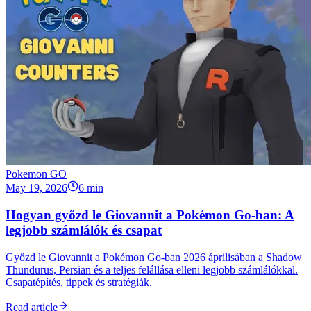
Pokemon GO
May 19, 2026
6 min
Hogyan győzd le Giovannit a Pokémon Go-ban: A
legjobb számlálók és csapat
Győzd le Giovannit a Pokémon Go-ban 2026 áprilisában a Shadow
Thundurus, Persian és a teljes felállása elleni legjobb számlálókkal.
Csapatépítés, tippek és stratégiák.
Read article