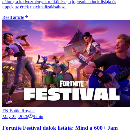
dátum, a kedvezmények működése, a jogosult skinek listája és
tippek az érték maximalizálásához.
Read article
FN Battle Royale
May 22, 2026
9 min
Fortnite Festival dalok listája: Mind a 600+ Jam