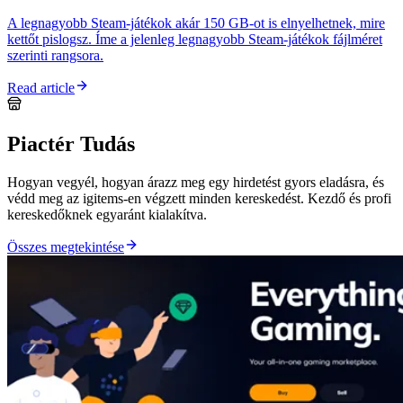
A legnagyobb Steam-játékok akár 150 GB-ot is elnyelhetnek, mire
kettőt pislogsz. Íme a jelenleg legnagyobb Steam-játékok fájlméret
szerinti rangsora.
Read article
Piactér Tudás
Hogyan vegyél, hogyan árazz meg egy hirdetést gyors eladásra, és
védd meg az igitems-en végzett minden kereskedést. Kezdő és profi
kereskedőknek egyaránt kialakítva.
Összes megtekintése