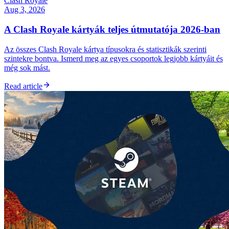
Clash Royale
Aug 3, 2026
A Clash Royale kártyák teljes útmutatója 2026-ban
Az összes Clash Royale kártya típusokra és statisztikák szerinti
szintekre bontva. Ismerd meg az egyes csoportok legjobb kártyáit és
még sok mást.
Read article