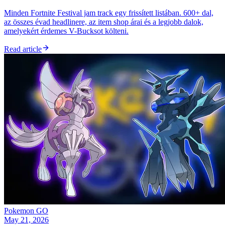
Minden Fortnite Festival jam track egy frissített listában. 600+ dal,
az összes évad headlinere, az item shop árai és a legjobb dalok,
amelyekért érdemes V-Bucksot költeni.
Read article
Pokemon GO
May 21, 2026