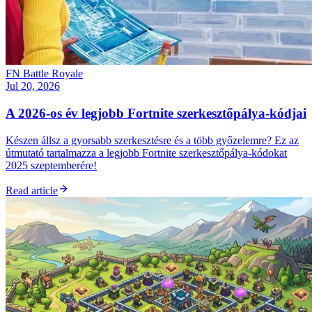
FN Battle Royale
Jul 20, 2026
A 2026-os év legjobb Fortnite szerkesztőpálya-kódjai
Készen állsz a gyorsabb szerkesztésre és a több győzelemre? Ez az
útmutató tartalmazza a legjobb Fortnite szerkesztőpálya-kódokat
2025 szeptemberére!
Read article