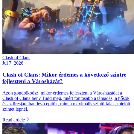
Clash of Clans
Jul 7, 2026
Clash of Clans: Mikor érdemes a következő szintre
fejleszteni a Városházát?
Azon gondolkodsz, mikor érdemes fejleszteni a Városházádat a
Clash of Clans-ben? Tudd meg, miért fontosabb a támadás, a hősök
és az üresjáratban lévő építők, mint a maximális szintű falak, mielőtt
szintet lépnél.
Read article