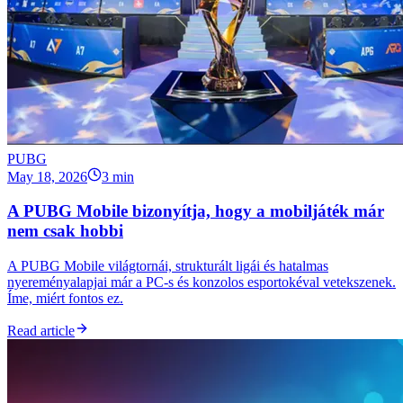
PUBG
May 18, 2026
3 min
A PUBG Mobile bizonyítja, hogy a mobiljáték már
nem csak hobbi
A PUBG Mobile világtornái, strukturált ligái és hatalmas
nyereményalapjai már a PC-s és konzolos esportokéval vetekszenek.
Íme, miért fontos ez.
Read article