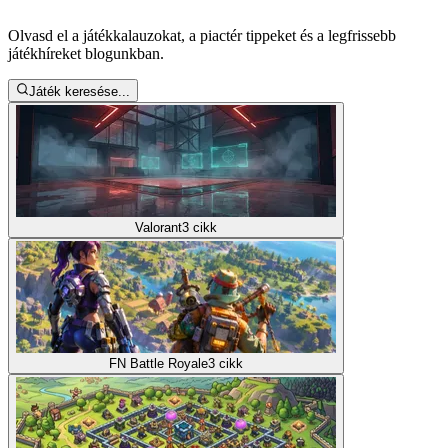
Olvasd el a játékkalauzokat, a piactér tippeket és a legfrissebb
játékhíreket blogunkban.
Játék keresése...
Valorant
3
cikk
FN Battle Royale
3
cikk