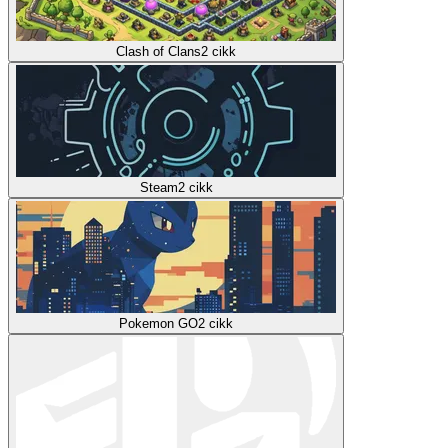
Clash of Clans
2
cikk
Steam
2
cikk
Pokemon GO
2
cikk