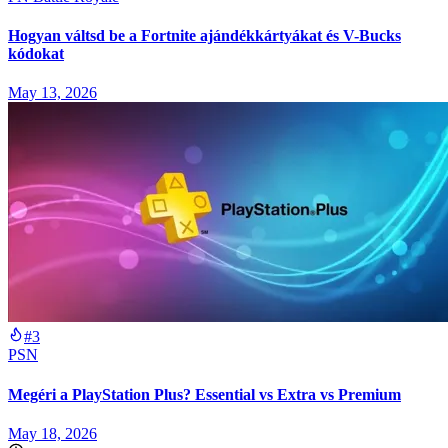
Hogyan váltsd be a Fortnite ajándékkártyákat és V-Bucks
kódokat
May 13, 2026
#3
PSN
Megéri a PlayStation Plus? Essential vs Extra vs Premium
May 18, 2026