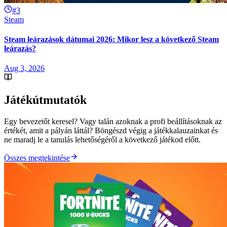
#3
Steam
Steam leárazások dátumai 2026: Mikor lesz a következő Steam
leárazás?
Aug 3, 2026
Játékútmutatók
Egy bevezetőt keresel? Vagy talán azoknak a profi beállításoknak az
értékét, amit a pályán láttál? Böngészd végig a játékkalauzainkat és
ne maradj le a tanulás lehetőségéről a következő játékod előtt.
Összes megtekintése