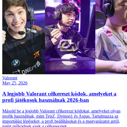
Valorant
May 25, 2026
A legjobb Valorant célkereszt kódok, amelyeket a
profi játékosok használnak 2026-ban
Másold be a legjobb Valorant célkereszt kódokat, amelyeket olyan
profik használnak, mint TenZ, Demon1 és Aspas. Tartalmazza az
importálási lépéseket, a profi beállításokat és a magyarázatot arról,
miért működnek ezek a célkeresztek.