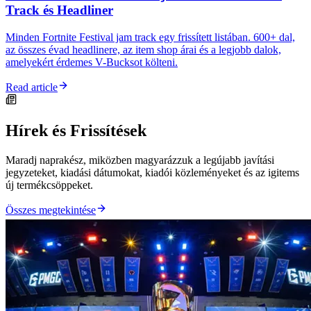
Track és Headliner
Minden Fortnite Festival jam track egy frissített listában. 600+ dal,
az összes évad headlinere, az item shop árai és a legjobb dalok,
amelyekért érdemes V-Bucksot költeni.
Read article
Hírek és Frissítések
Maradj naprakész, miközben magyarázzuk a legújabb javítási
jegyzeteket, kiadási dátumokat, kiadói közleményeket és az igitems
új termékcsöppeket.
Összes megtekintése