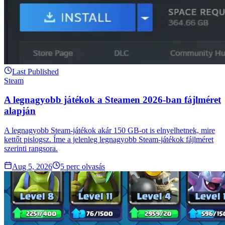
Last Published
Steam
A legnagyobb játékok a Steamen 2026-ban fájlméret
alapján
A legnagyobb Steam-játékok akár 150 GB-ot is elnyelhetnek, mire
kettőt pislogsz. Íme a jelenleg legnagyobb Steam-játékok fájlméret
szerinti rangsora.
Aug 5, 2026
5
perc olvasás