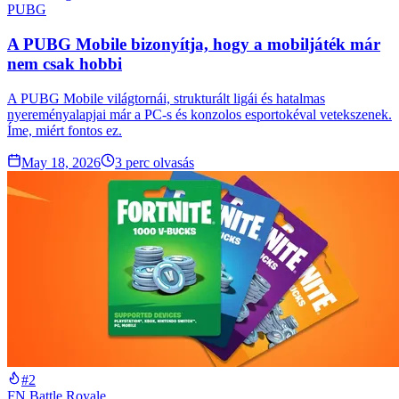
PUBG
A PUBG Mobile bizonyítja, hogy a mobiljáték már
nem csak hobbi
A PUBG Mobile világtornái, strukturált ligái és hatalmas
nyereményalapjai már a PC-s és konzolos esportokéval vetekszenek.
Íme, miért fontos ez.
May 18, 2026
3
perc olvasás
#2
FN Battle Royale