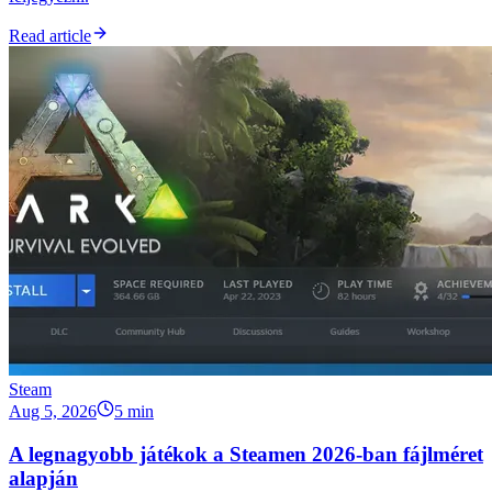
Read article
Steam
Aug 5, 2026
5 min
A legnagyobb játékok a Steamen 2026-ban fájlméret
alapján