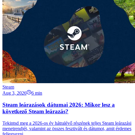
Steam
Aug 3, 2026
6 min
Steam leárazások dátumai 2026: Mikor lesz a
következő Steam leárazás?
Tekintsd meg a 2026-os év hátralévő részének teljes Steam leárazási
menetrendjét, valamint az összes fesztivált és dátumot, amit érdemes
feljegyezni.