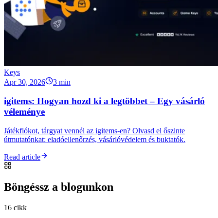
Keys
Apr 30, 2026
3 min
igitems: Hogyan hozd ki a legtöbbet – Egy vásárló
véleménye
Játékfiókot, tárgyat vennél az igitems-en? Olvasd el őszinte
útmutatónkat: eladóellenőrzés, vásárlóvédelem és buktatók.
Read article
Böngéssz a blogunkon
16 cikk