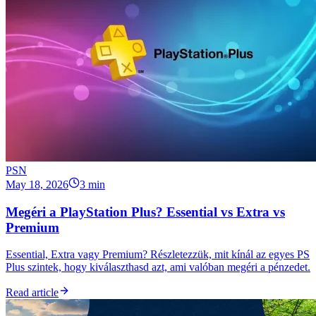
PSN
May 18, 2026
3 min
Megéri a PlayStation Plus? Essential vs Extra vs
Premium
Essential, Extra vagy Premium? Részletezzük, mit kínál az egyes PS
Plus szintek, hogy kiválaszthasd azt, ami valóban megéri a pénzedet.
Read article