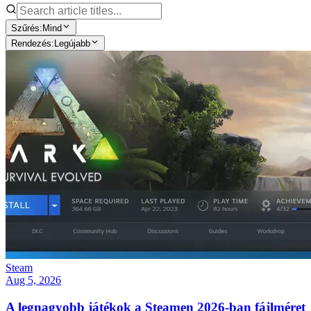
Szűrés:
Mind
Rendezés:
Legújabb
Steam
Aug 5, 2026
A legnagyobb játékok a Steamen 2026-ban fájlméret