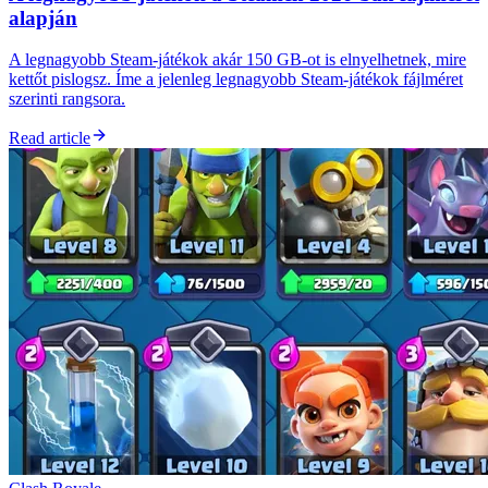
alapján
A legnagyobb Steam-játékok akár 150 GB-ot is elnyelhetnek, mire
kettőt pislogsz. Íme a jelenleg legnagyobb Steam-játékok fájlméret
szerinti rangsora.
Read article