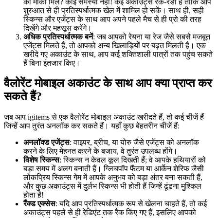
का मौका मिले? कोई समस्या नहीं! कई अकाउंट्स रैंक-रेडी हैं ताकि आप
शुरुआत से ही प्रतिस्पर्धात्मक खेल में शामिल हो सकें। साथ ही, सही
स्किन्स और एजेंट्स के साथ आप अपने पहले मैच से ही प्रो की तरह
दिखेंगे और महसूस करेंगे।
अधिक प्रतिस्पर्धात्मक बनें
: जब आपको रेयना या रेज जैसे सबसे मजबूत
एजेंट्स मिलते हैं, तो आपको अन्य खिलाड़ियों पर बढ़त मिलती है। एक
खरीदे गए अकाउंट के साथ, आप कई शक्तिशाली पात्रों तक पहुंच सकते
हैं बिना इंतजार किए।
वैलोरेंट मोबाइल अकाउंट के साथ आप क्या प्राप्त कर
सकते हैं?
जब आप igitems से एक वैलोरेंट मोबाइल अकाउंट खरीदते हैं, तो कई चीजें हैं
जिन्हें आप तुरंत अनलॉक कर सकते हैं। यहाँ कुछ बेहतरीन चीजें हैं:
अनलॉक्ड एजेंट्स
: वाइपर, ब्रीच, या योरु जैसे एजेंट्स को अनलॉक
करने के लिए मेहनत करने के बजाय, वे तुरंत उपलब्ध होंगे।
विशेष स्किन्स
: स्किन्स न केवल कूल दिखती हैं; वे आपके हथियारों को
बड़ा समय में अलग बनाती हैं। ग्लिचपॉप फैंटम या आर्केन शेरिफ जैसी
लोकप्रिय स्किन्स गेम में आपके अनुभव को बड़ा अंतर बना सकती हैं,
और कुछ अकाउंट्स में दुर्लभ स्किन्स भी होती हैं जिन्हें ढूंढना मुश्किल
होता है!
रैंक्ड एक्सेस
: यदि आप प्रतिस्पर्धात्मक रूप से खेलना चाहते हैं, तो कई
अकाउंट्स पहले से ही रेडिएंट तक रैंक किए गए हैं, इसलिए आपको