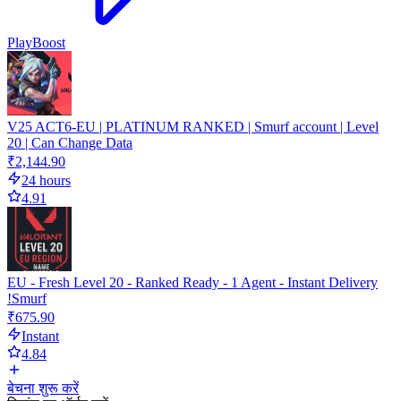
PlayBoost
V25 ACT6-EU | PLATINUM RANKED | Smurf account | Level
20 | Can Change Data
₹2,144.90
24 hours
4.91
EU - Fresh Level 20 - Ranked Ready - 1 Agent - Instant Delivery
!Smurf
₹675.90
Instant
4.84
बेचना शुरू करें