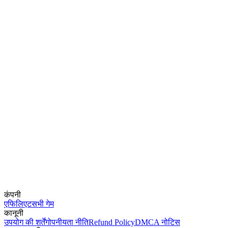
कंपनी
एफिलिएट
सभी गेम
कानूनी
उपयोग की शर्तें
गोपनीयता नीति
Refund Policy
DMCA नोटिस