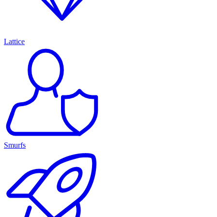
Lattice
Smurfs