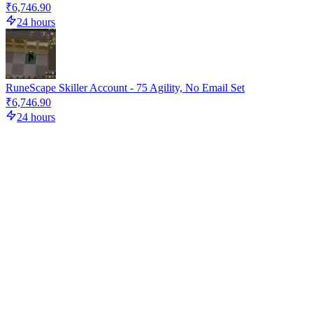
₹6,746.90
24 hours
RuneScape Skiller Account - 75 Agility, No Email Set
₹6,746.90
24 hours