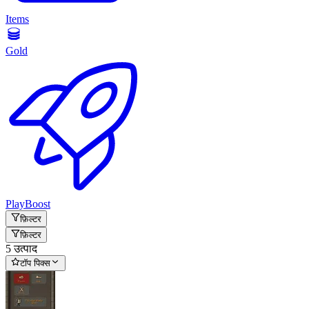
Items
Gold
PlayBoost
फ़िल्टर
फ़िल्टर
5 उत्पाद
टॉप पिक्स