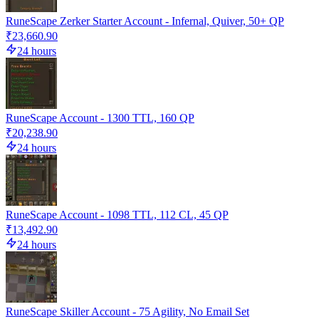
RuneScape Zerker Starter Account - Infernal, Quiver, 50+ QP
₹23,660.90
24 hours
RuneScape Account - 1300 TTL, 160 QP
₹20,238.90
24 hours
RuneScape Account - 1098 TTL, 112 CL, 45 QP
₹13,492.90
24 hours
RuneScape Skiller Account - 75 Agility, No Email Set