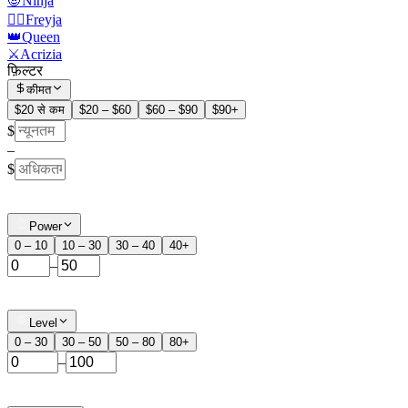
🧛Ninja
🧙‍♀️Freyja
👑Queen
⚔️Acrizia
फ़िल्टर
कीमत
$20 से कम
$20 – $60
$60 – $90
$90+
$
–
$
Power
0 – 10
10 – 30
30 – 40
40+
–
Level
0 – 30
30 – 50
50 – 80
80+
–