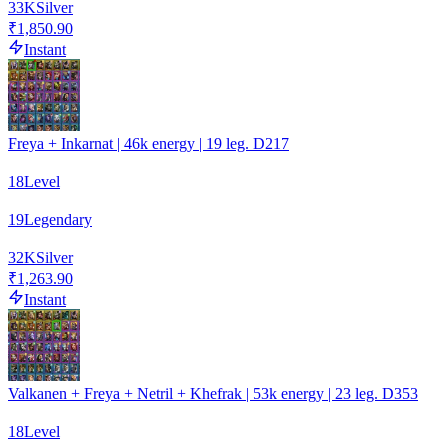
33
K
Silver
₹1,850.90
Instant
Freya + Inkarnat | 46k energy | 19 leg. D217
18
Level
19
Legendary
32
K
Silver
₹1,263.90
Instant
Valkanen + Freya + Netril + Khefrak | 53k energy | 23 leg. D353
18
Level