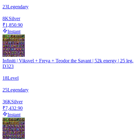
23
Legendary
8
K
Silver
₹1,850.90
Instant
Infiniti | Viksvel + Freya + Teodor the Savant | 52k energy | 25 leg.
D323
18
Level
25
Legendary
36
K
Silver
₹7,432.90
Instant