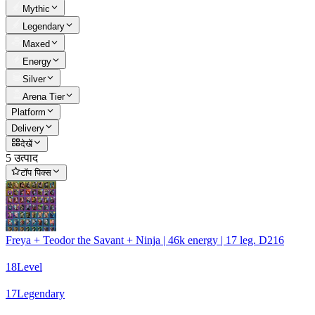
Mythic
Legendary
Maxed
Energy
Silver
Arena Tier
Platform
Delivery
देखें
5 उत्पाद
टॉप पिक्स
Freya + Teodor the Savant + Ninja | 46k energy | 17 leg. D216
18
Level
17
Legendary