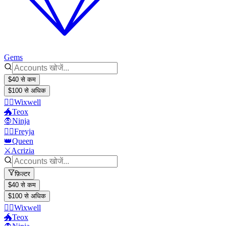
Gems
$40 से कम
$100 से अधिक
🧙‍♂️Wixwell
🐲Teox
🧛Ninja
🧙‍♀️Freyja
👑Queen
⚔️Acrizia
फ़िल्टर
$40 से कम
$100 से अधिक
🧙‍♂️Wixwell
🐲Teox