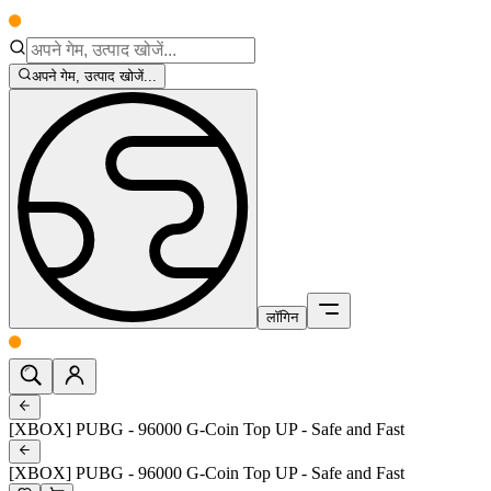
अपने गेम, उत्पाद खोजें...
लॉगिन
[XBOX] PUBG - 96000 G-Coin Top UP - Safe and Fast
[XBOX] PUBG - 96000 G-Coin Top UP - Safe and Fast