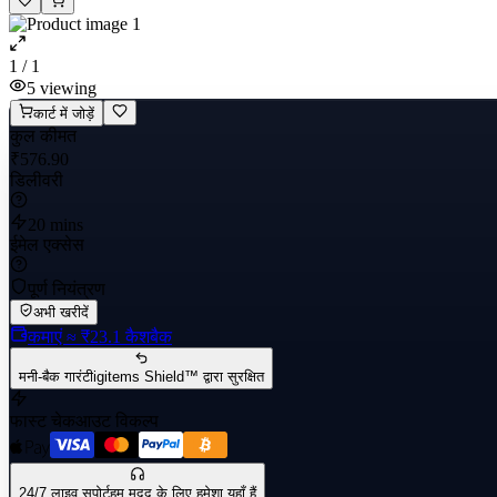
1 / 1
5
viewing
कार्ट में जोड़ें
कुल कीमत
₹576.90
डिलीवरी
20 mins
ईमेल एक्सेस
पूर्ण नियंत्रण
अभी खरीदें
कमाएं
≈ ₹23.1
कैशबैक
मनी-बैक गारंटी
igitems Shield™ द्वारा सुरक्षित
फास्ट चेकआउट विकल्प
24/7 लाइव सपोर्ट
हम मदद के लिए हमेशा यहाँ हैं