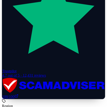
Trustpilot
4.7
out of 5 ·
12,431
reviews
100
/100
Region