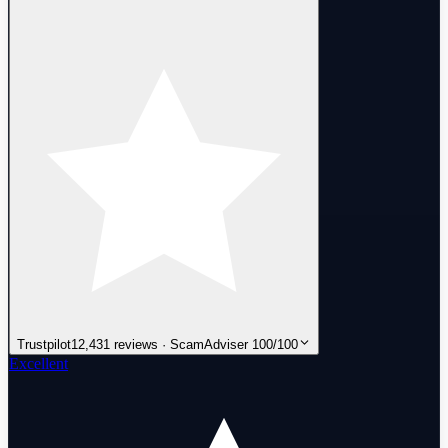
Trustpilot
12,431 reviews · ScamAdviser 100/100
Excellent