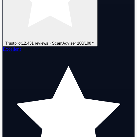
Trustpilot
12,431 reviews · ScamAdviser 100/100
Excellent