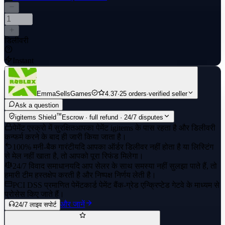
Experience hassle-free leveling with reliable service you can trust.
डिलीवरी
Instant
EmmaSellsGames
4.37
·
25 orders
·
verified seller
Ask a question
™
igitems Shield
Escrow · full refund · 24/7 disputes
पेमेंट एस्क्रो में सुरक्षित
आपका पेमेंट igitems के पास रहता है और डिलीवरी
कन्फर्म करने के बाद ही जारी किया जाता है।
100% मनी-बैक गारंटी
यदि आपका ऑर्डर डिलीवर नहीं होता है या लिस्टिंग
से मेल नहीं खाता है, तो आपको पूरा रिफंड मिलेगा।
24/7 विवाद समाधान
यदि आप सेलर के साथ समस्या नहीं सुलझा पाते हैं, तो
हमारी टीम हस्तक्षेप करती है और निष्पक्ष निर्णय लेती है।
PCI DSS प्रमाणित पेमेंट
कार्ड पेमेंट बैंक-ग्रेड एन्क्रिप्टेड गेटवे के माध्यम से
प्रोसेस किए जाते हैं।
और जानें
24/7 लाइव सपोर्ट