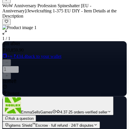
WoW Anniversary Profession Spineshatter [EU -
Anniversary]/Jewelcrafting 1-375 EU DIY - Item Details at the
Description
1 / 1
कुल कीमत
₹10,859.90
+≈ ₹434.4
back to your wallet
डिलीवरी
Instant
EmmaSellsGames
4.37
·
25 orders
·
verified seller
Ask a question
™
igitems Shield
Escrow · full refund · 24/7 disputes