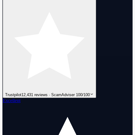
Trustpilot
12,431 reviews · ScamAdviser 100/100
Excellent