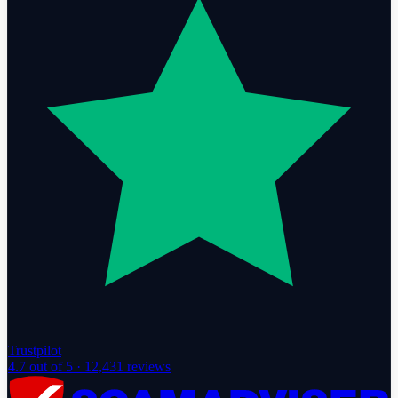
Trustpilot
4.7
out of 5 ·
12,431
reviews