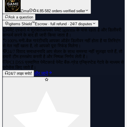
Zima
4.85
·
582 orders
·
verified seller
Ask a question
™
igitems Shield
Escrow · full refund · 24/7 disputes
पेमेंट एस्क्रो में सुरक्षित
आपका पेमेंट igitems के पास रहता है और डिलीवरी
कन्फर्म करने के बाद ही जारी किया जाता है।
100% मनी-बैक गारंटी
यदि आपका ऑर्डर डिलीवर नहीं होता है या लिस्टिंग
से मेल नहीं खाता है, तो आपको पूरा रिफंड मिलेगा।
24/7 विवाद समाधान
यदि आप सेलर के साथ समस्या नहीं सुलझा पाते हैं, तो
हमारी टीम हस्तक्षेप करती है और निष्पक्ष निर्णय लेती है।
PCI DSS प्रमाणित पेमेंट
कार्ड पेमेंट बैंक-ग्रेड एन्क्रिप्टेड गेटवे के माध्यम से
प्रोसेस किए जाते हैं।
और जानें
24/7 लाइव सपोर्ट