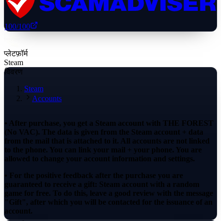
100
/100
प्लेटफ़ॉर्म
Steam
विवरण
Steam
Accounts
• After purchase, you get a Steam account with THE FOREST
(No VAC). The data is given from the Steam account + data
from the mail that is attached to it. All accounts are not linked
to the phone. You can link your mail + your phone. You are
allowed to change your account information and settings.
• For the positive feedback after the purchase you are
guaranteed to receive a gift: Steam account with a random
game for free. To do this, leave a good review with the message
"Gift", after which you will be contacted for the issuance of an
account.