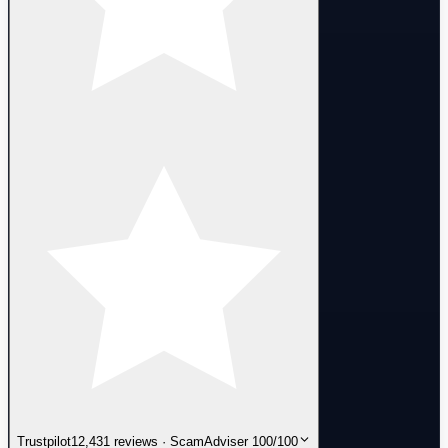
Trustpilot
12,431 reviews · ScamAdviser 100/100