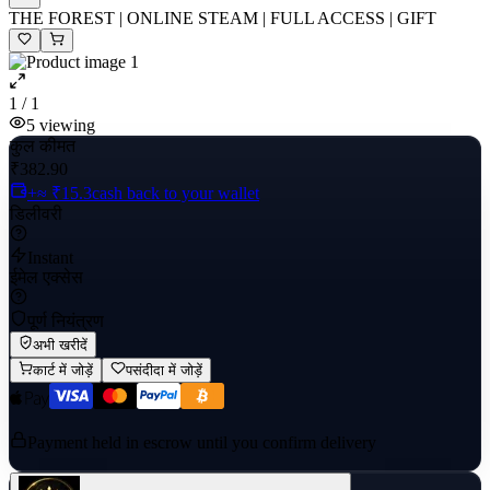
THE FOREST | ONLINE STEAM | FULL ACCESS | GIFT
1 / 1
5
viewing
कुल कीमत
₹382.90
+≈ ₹15.3
cash back to your wallet
डिलीवरी
Instant
ईमेल एक्सेस
पूर्ण नियंत्रण
अभी खरीदें
कार्ट में जोड़ें
पसंदीदा में जोड़ें
Payment held in escrow until you confirm delivery