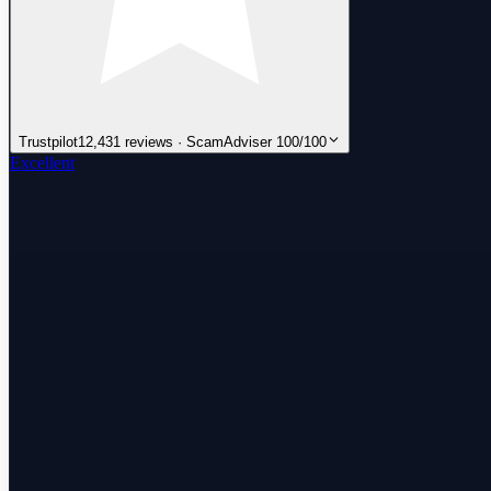
Trustpilot
12,431 reviews · ScamAdviser 100/100
Excellent