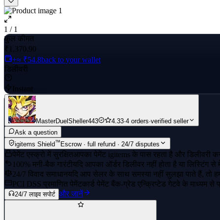
1 / 1
कुल कीमत
₹1,370.90
+≈ ₹54.8
back to your wallet
डिलीवरी
Instant
MasterDuelSheller443
4.33
·
4 orders
·
verified seller
Ask a question
™
igitems Shield
Escrow · full refund · 24/7 disputes
पेमेंट एस्क्रो में सुरक्षित
आपका पेमेंट igitems के पास रहता है और डिलीवरी कन्
100% मनी-बैक गारंटी
यदि आपका ऑर्डर डिलीवर नहीं होता है या लिस्टिंग से 
24/7 विवाद समाधान
यदि आप सेलर के साथ समस्या नहीं सुलझा पाते हैं, तो हमार
PCI DSS प्रमाणित पेमेंट
कार्ड पेमेंट बैंक-ग्रेड एन्क्रिप्टेड गेटवे के माध्यम से
और जानें
24/7 लाइव सपोर्ट