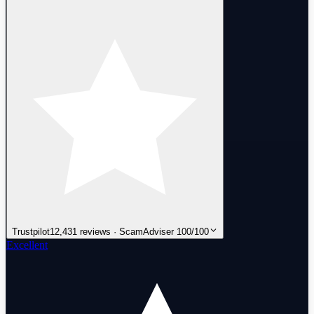
Trustpilot
12,431 reviews · ScamAdviser 100/100
Excellent