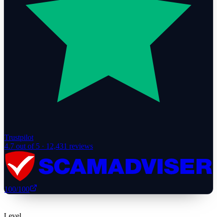
Trustpilot
4.7
out of 5 ·
12,431
reviews
100
/100
Level