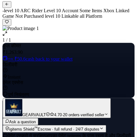
-level 10 ARC Rider Level 10 Account Some Items Xbox Linked
Game Not Purchased level 10 Linkable all Platform
1 / 1
कुल कीमत
₹1,263.90
+≈ ₹50.6
cash back to your wallet
डिलीवरी
Instant
ईमेल एक्सेस
पूर्ण नियंत्रण
GEARVAULT
4.70
·
20 orders
·
verified seller
Ask a question
™
igitems Shield
Escrow · full refund · 24/7 disputes
पेमेंट एस्क्रो में सुरक्षित
आपका पेमेंट igitems के पास रहता है और डिलीवरी