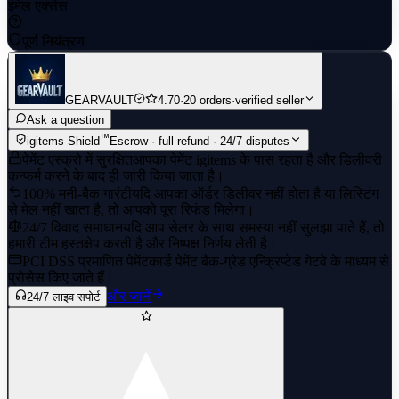
ईमेल एक्सेस
पूर्ण नियंत्रण
GEARVAULT
4.70
·
20 orders
·
verified seller
Ask a question
™
igitems Shield
Escrow · full refund · 24/7 disputes
पेमेंट एस्क्रो में सुरक्षित
आपका पेमेंट igitems के पास रहता है और डिलीवरी
कन्फर्म करने के बाद ही जारी किया जाता है।
100% मनी-बैक गारंटी
यदि आपका ऑर्डर डिलीवर नहीं होता है या लिस्टिंग
से मेल नहीं खाता है, तो आपको पूरा रिफंड मिलेगा।
24/7 विवाद समाधान
यदि आप सेलर के साथ समस्या नहीं सुलझा पाते हैं, तो
हमारी टीम हस्तक्षेप करती है और निष्पक्ष निर्णय लेती है।
PCI DSS प्रमाणित पेमेंट
कार्ड पेमेंट बैंक-ग्रेड एन्क्रिप्टेड गेटवे के माध्यम से
प्रोसेस किए जाते हैं।
और जानें
24/7 लाइव सपोर्ट