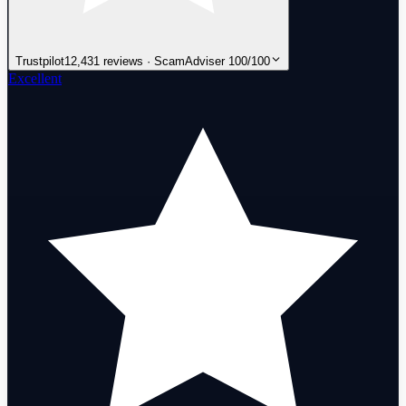
Trustpilot
12,431 reviews · ScamAdviser 100/100
Excellent