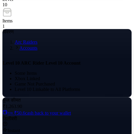
10
Items
1
विवरण
Arc Raiders
Accounts
Level 10 ARC Rider Level 10 Account
Some Items
Xbox Linked
Game Not Purchased
Level 10 Linkable to All Platforms
कुल कीमत
₹1,263.90
+≈ ₹50.6
cash back to your wallet
डिलीवरी
Instant