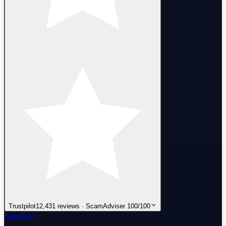
Trustpilot
12,431 reviews · ScamAdviser 100/100
Excellent