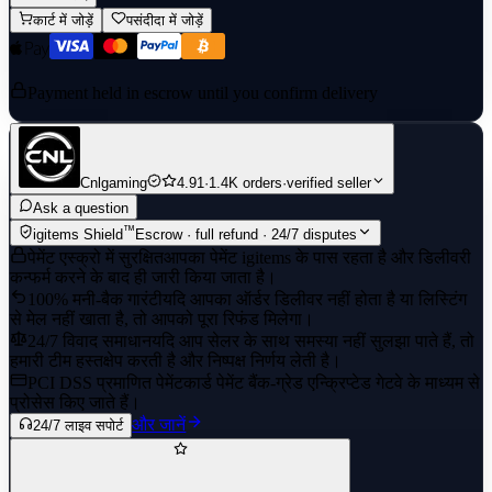
कार्ट में जोड़ें
पसंदीदा में जोड़ें
Payment held in escrow until you confirm delivery
Cnlgaming
4.91
·
1.4K orders
·
verified seller
Ask a question
™
igitems Shield
Escrow · full refund · 24/7 disputes
पेमेंट एस्क्रो में सुरक्षित
आपका पेमेंट igitems के पास रहता है और डिलीवरी
कन्फर्म करने के बाद ही जारी किया जाता है।
100% मनी-बैक गारंटी
यदि आपका ऑर्डर डिलीवर नहीं होता है या लिस्टिंग
से मेल नहीं खाता है, तो आपको पूरा रिफंड मिलेगा।
24/7 विवाद समाधान
यदि आप सेलर के साथ समस्या नहीं सुलझा पाते हैं, तो
हमारी टीम हस्तक्षेप करती है और निष्पक्ष निर्णय लेती है।
PCI DSS प्रमाणित पेमेंट
कार्ड पेमेंट बैंक-ग्रेड एन्क्रिप्टेड गेटवे के माध्यम से
प्रोसेस किए जाते हैं।
और जानें
24/7 लाइव सपोर्ट