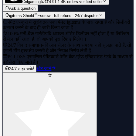
Cnlgaming
4.91
·
1.4K orders
·
verified seller
Ask a question
™
igitems Shield
Escrow · full refund · 24/7 disputes
पेमेंट एस्क्रो में सुरक्षित
आपका पेमेंट igitems के पास रहता है और डिलीवरी
कन्फर्म करने के बाद ही जारी किया जाता है।
100% मनी-बैक गारंटी
यदि आपका ऑर्डर डिलीवर नहीं होता है या लिस्टिंग
से मेल नहीं खाता है, तो आपको पूरा रिफंड मिलेगा।
24/7 विवाद समाधान
यदि आप सेलर के साथ समस्या नहीं सुलझा पाते हैं, तो
हमारी टीम हस्तक्षेप करती है और निष्पक्ष निर्णय लेती है।
PCI DSS प्रमाणित पेमेंट
कार्ड पेमेंट बैंक-ग्रेड एन्क्रिप्टेड गेटवे के माध्यम से
प्रोसेस किए जाते हैं।
और जानें
24/7 लाइव सपोर्ट