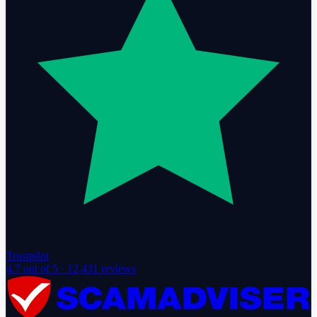
Trustpilot
4.7
out of 5 ·
12,431
reviews