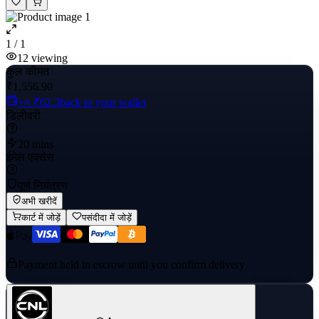
1 / 1
12
viewing
कुल कीमत
₹1,556.90
+≈ ₹62.3
back to your wallet
डिलीवरी
20 mins
ईमेल एक्सेस
पूर्ण नियंत्रण
अभी खरीदें
कार्ट में जोड़ें
पसंदीदा में जोड़ें
Payment held in escrow until you confirm delivery