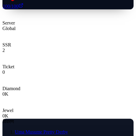
100
/100
Server
Global
SSR
2
Ticket
0
Diamond
0
K
Jewel
0
K
विवरण
Uma Musume Pretty Derby