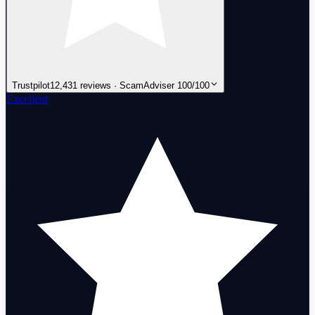
Trustpilot
12,431 reviews · ScamAdviser 100/100
Excellent