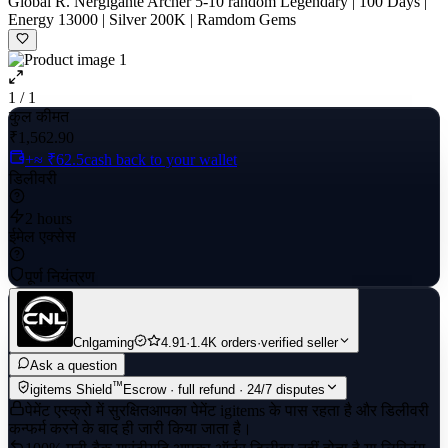
Global R. Nergigante Archer 5-10 random Legendary | 100 Days |
Energy 13000 | Silver 200K | Ramdom Gems
1 / 1
कुल कीमत
₹1,562.90
+≈ ₹62.5
cash back to your wallet
डिलीवरी
2 hours
ईमेल एक्सेस
पूर्ण नियंत्रण
Cnlgaming
4.91
·
1.4K orders
·
verified seller
Ask a question
™
igitems Shield
Escrow · full refund · 24/7 disputes
पेमेंट एस्क्रो में सुरक्षित
आपका पेमेंट igitems के पास रहता है और डिलीवरी
कन्फर्म करने के बाद ही जारी किया जाता है।