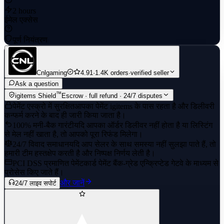
2 hours
ईमेल एक्सेस
पूर्ण नियंत्रण
Cnlgaming
4.91
·
1.4K orders
·
verified seller
Ask a question
™
igitems Shield
Escrow · full refund · 24/7 disputes
पेमेंट एस्क्रो में सुरक्षित
आपका पेमेंट igitems के पास रहता है और डिलीवरी
कन्फर्म करने के बाद ही जारी किया जाता है।
100% मनी-बैक गारंटी
यदि आपका ऑर्डर डिलीवर नहीं होता है या लिस्टिंग
से मेल नहीं खाता है, तो आपको पूरा रिफंड मिलेगा।
24/7 विवाद समाधान
यदि आप सेलर के साथ समस्या नहीं सुलझा पाते हैं, तो
हमारी टीम हस्तक्षेप करती है और निष्पक्ष निर्णय लेती है।
PCI DSS प्रमाणित पेमेंट
कार्ड पेमेंट बैंक-ग्रेड एन्क्रिप्टेड गेटवे के माध्यम से
प्रोसेस किए जाते हैं।
और जानें
24/7 लाइव सपोर्ट