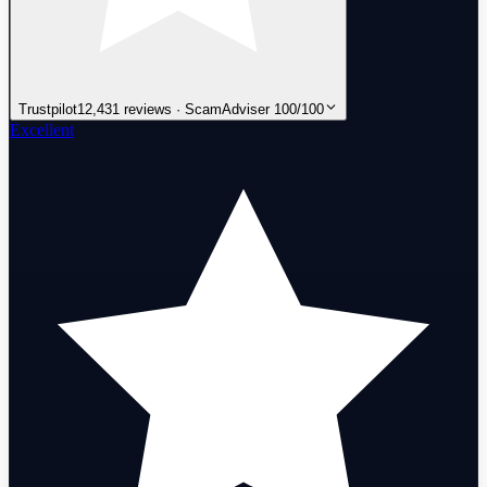
Trustpilot
12,431 reviews · ScamAdviser 100/100
Excellent