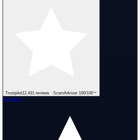
Trustpilot
12,431 reviews · ScamAdviser 100/100
Excellent