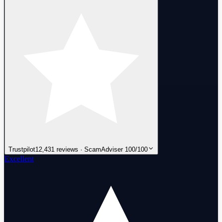
Trustpilot
12,431 reviews · ScamAdviser 100/100
Excellent