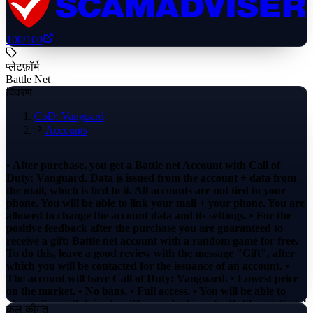
100
/100
प्लेटफ़ॉर्म
Battle Net
विवरण
CoD: Vanguard
Accounts
• After purchase, you get a Battle net Account with Call of
Duty: Vanguard. Data is issued from the account + data from
the mail, which is tied to it. All accounts are not tied to your
phone. You will be able to link your mail + your phone. You are
allowed to change the account data and its settings. • For the
positive feedback after the purchase you are guaranteed to
receive a gift: Battle net account with a random game for free.
To do this, leave a good review with the message "Gift", after
which you will be contacted for the issuance of an account. •
The account will have Call of Duty: Vanguard. • Lowest price
on the market. • No bans. • Full access. • You will be able to
play online with friends. • The product is not a Battle net digital
कुल कीमत