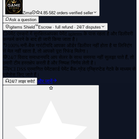
Zima
4.85
·
582 orders
·
verified seller
Ask a question
™
igitems Shield
Escrow · full refund · 24/7 disputes
पेमेंट एस्क्रो में सुरक्षित
आपका पेमेंट igitems के पास रहता है और डिलीवरी
कन्फर्म करने के बाद ही जारी किया जाता है।
100% मनी-बैक गारंटी
यदि आपका ऑर्डर डिलीवर नहीं होता है या लिस्टिंग
से मेल नहीं खाता है, तो आपको पूरा रिफंड मिलेगा।
24/7 विवाद समाधान
यदि आप सेलर के साथ समस्या नहीं सुलझा पाते हैं, तो
हमारी टीम हस्तक्षेप करती है और निष्पक्ष निर्णय लेती है।
PCI DSS प्रमाणित पेमेंट
कार्ड पेमेंट बैंक-ग्रेड एन्क्रिप्टेड गेटवे के माध्यम से
प्रोसेस किए जाते हैं।
और जानें
24/7 लाइव सपोर्ट