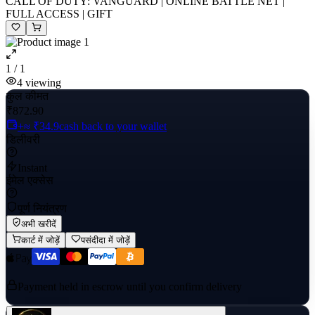
CALL OF DUTY: VANGUARD | ONLINE BATTLE NET |
FULL ACCESS | GIFT
1 / 1
4
viewing
कुल कीमत
₹872.90
+≈ ₹34.9
cash back to your wallet
डिलीवरी
Instant
ईमेल एक्सेस
पूर्ण नियंत्रण
अभी खरीदें
कार्ट में जोड़ें
पसंदीदा में जोड़ें
Payment held in escrow until you confirm delivery