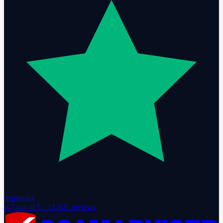
Trustpilot
4.7
out of 5 ·
12,431
reviews