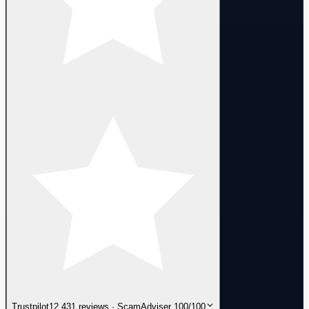
Trustpilot
12,431 reviews · ScamAdviser 100/100