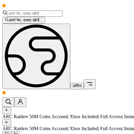
अपने गेम, उत्पाद खोजें...
लॉगिन
ARC Raiders 50M Coins Account| Xbox Included| Full Access| Instant
ARC Raiders 50M Coins Account| Xbox Included| Full Access| Instant