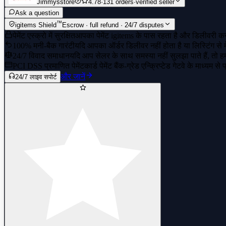
Jimmysstore
4.78
·
131 orders
·
verified seller
Ask a question
™
igitems Shield
Escrow · full refund · 24/7 disputes
पेमेंट एस्क्रो में सुरक्षित
आपका पेमेंट igitems के पास रहता है और डिलीवरी कन्
100% मनी-बैक गारंटी
यदि आपका ऑर्डर डिलीवर नहीं होता है या लिस्टिंग से 
24/7 विवाद समाधान
यदि आप सेलर के साथ समस्या नहीं सुलझा पाते हैं, तो हमार
PCI DSS प्रमाणित पेमेंट
कार्ड पेमेंट बैंक-ग्रेड एन्क्रिप्टेड गेटवे के माध्यम से
और जानें
24/7 लाइव सपोर्ट