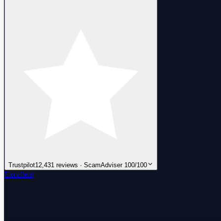
Trustpilot
12,431 reviews · ScamAdviser 100/100
Excellent