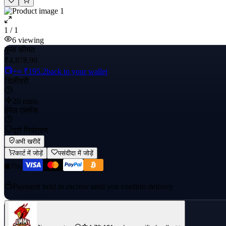
1 / 1
6
viewing
कुल कीमत
₹4,878.90
+≈ ₹195.2
back to your wallet
डिलीवरी
20 mins
ईमेल एक्सेस
पूर्ण नियंत्रण
अभी खरीदें
कार्ट में जोड़ें
पसंदीदा में जोड़ें
Payment held in escrow until you confirm delivery