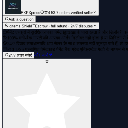
EXPXpress
4.53
·
7 orders
·
verified seller
Ask a question
™
igitems Shield
Escrow · full refund · 24/7 disputes
पेमेंट एस्क्रो में सुरक्षित
आपका पेमेंट igitems के पास रहता है और डिलीवरी कन्
100% मनी-बैक गारंटी
यदि आपका ऑर्डर डिलीवर नहीं होता है या लिस्टिंग से 
24/7 विवाद समाधान
यदि आप सेलर के साथ समस्या नहीं सुलझा पाते हैं, तो हमार
PCI DSS प्रमाणित पेमेंट
कार्ड पेमेंट बैंक-ग्रेड एन्क्रिप्टेड गेटवे के माध्यम से
और जानें
24/7 लाइव सपोर्ट