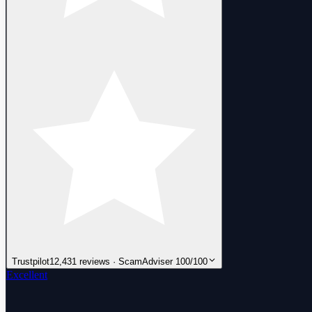
Trustpilot
12,431 reviews · ScamAdviser 100/100
Excellent