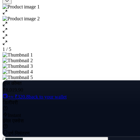
1 / 5
कुल कीमत
₹8,019.90
+≈ ₹320.8
back to your wallet
डिलीवरी
Instant
ईमेल एक्सेस
पूर्ण नियंत्रण