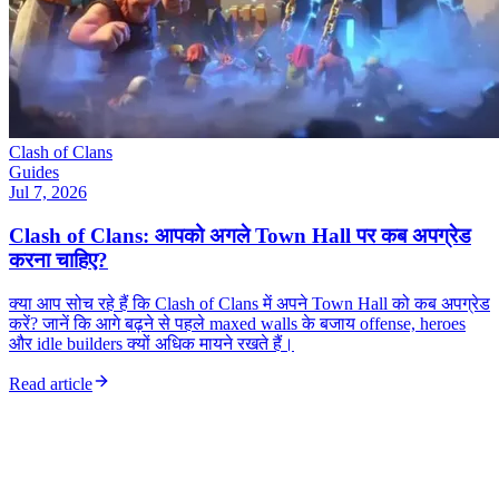
Clash of Clans
Guides
Jul 7, 2026
Clash of Clans: आपको अगले Town Hall पर कब अपग्रेड
करना चाहिए?
क्या आप सोच रहे हैं कि Clash of Clans में अपने Town Hall को कब अपग्रेड
करें? जानें कि आगे बढ़ने से पहले maxed walls के बजाय offense, heroes
और idle builders क्यों अधिक मायने रखते हैं।
Read article