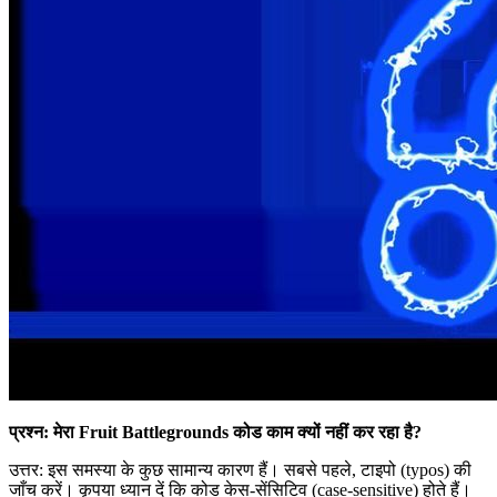
प्रश्न: मेरा Fruit Battlegrounds कोड काम क्यों नहीं कर रहा है?
उत्तर: इस समस्या के कुछ सामान्य कारण हैं। सबसे पहले, टाइपो (typos) की
जाँच करें। कृपया ध्यान दें कि कोड केस-सेंसिटिव (case-sensitive) होते हैं।