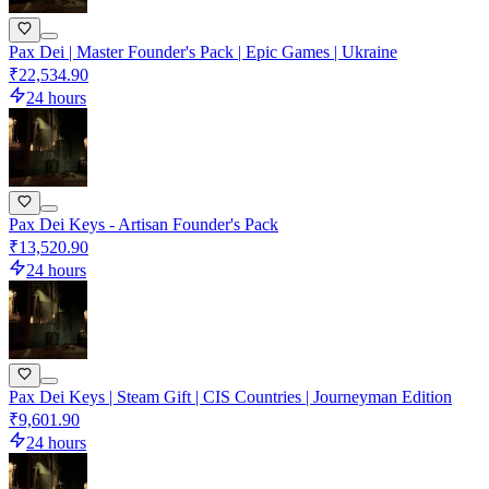
Pax Dei | Master Founder's Pack | Epic Games | Ukraine
₹22,534.90
24 hours
Pax Dei Keys - Artisan Founder's Pack
₹13,520.90
24 hours
Pax Dei Keys | Steam Gift | CIS Countries | Journeyman Edition
₹9,601.90
24 hours