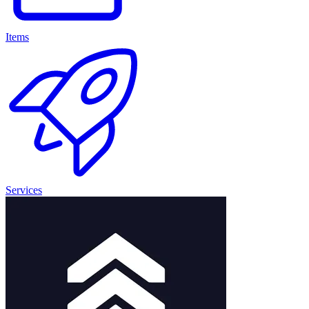
Items
Services