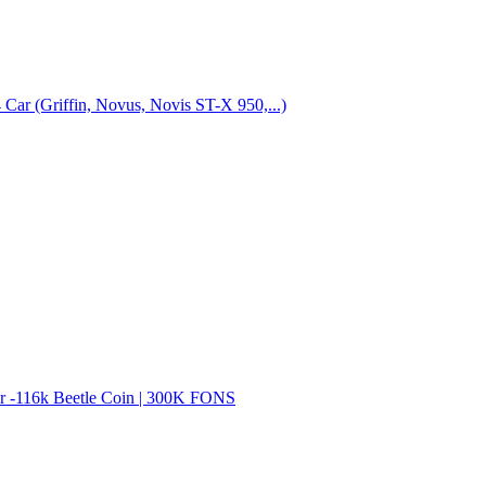
 Car (Griffin, Novus, Novis ST-X 950,...)
ar -116k Beetle Coin | 300K FONS