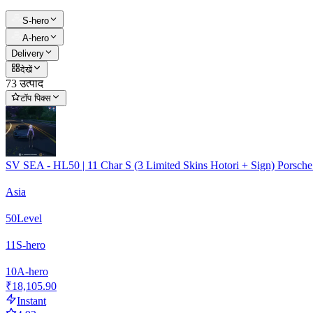
S-hero
А-hero
Delivery
देखें
73 उत्पाद
टॉप पिक्स
SV SEA - HL50 | 11 Char S (3 Limited Skins Hotori + Sign) Porsc
Asia
50
Level
11
S-hero
10
А-hero
₹18,105.90
Instant