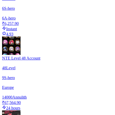
6
S-hero
6
А-hero
₹6,257.90
Instant
4.93
NTE Level 48 Account
48
Level
9
S-hero
Europe
14000
Annulith
₹67,564.90
24 hours