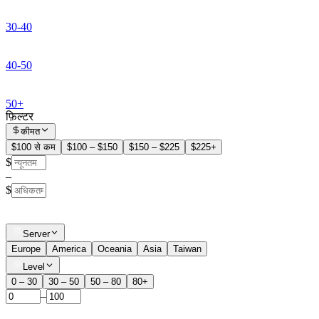
30-40
40-50
50+
फ़िल्टर
कीमत
$100 से कम
$100 – $150
$150 – $225
$225+
$
–
$
Server
Europe
America
Oceania
Asia
Taiwan
Level
0 – 30
30 – 50
50 – 80
80+
–