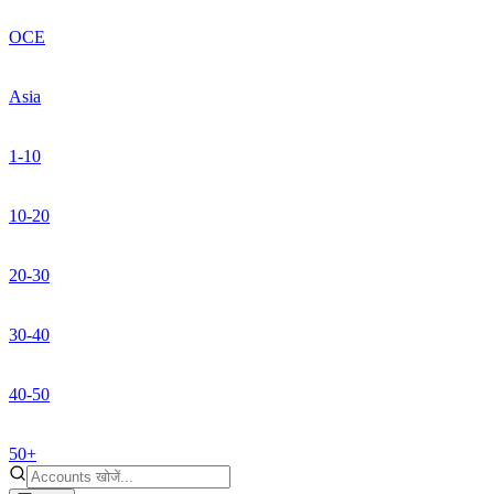
OCE
Asia
1-10
10-20
20-30
30-40
40-50
50+