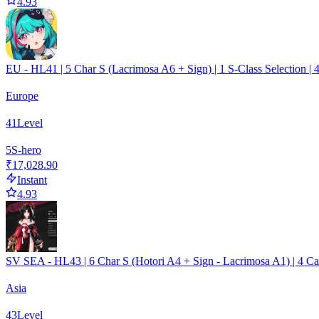
4.93
EU - HL41 | 5 Char S (Lacrimosa A6 + Sign) | 1 S-Class Selection | 4
Europe
41
Level
5
S-hero
₹17,028.90
Instant
4.93
SV SEA - HL43 | 6 Char S (Hotori A4 + Sign - Lacrimosa A1) | 4 C
Asia
43
Level