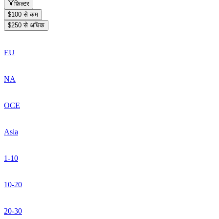
फ़िल्टर
$100 से कम
$250 से अधिक
EU
NA
OCE
Asia
1-10
10-20
20-30