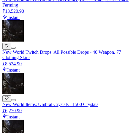
Farming
₹13,520.90
Instant
New World Twitch Drops: All Possible Drops - 40 Weapon, 77
Clothing Skins
₹8,524.90
Instant
New World Items: Umbral Crystals - 1500 Crystals
₹6,270.90
Instant