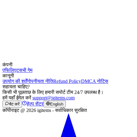
कंपनी
एफिलिएट
सभी गेम
कानूनी
उपयोग की शर्तें
गोपनीयता नीति
Refund Policy
DMCA नोटिस
सहायता चाहिए?
किसी भी पूछताछ के लिए हमारी सपोर्ट टीम 24/7 उपलब्ध है।
हमें यहाँ ईमेल करें
support@igitems.com
हेल्प सेंटर
चैट करें
English
कॉपीराइट @ 2026 igitems - सर्वाधिकार सुरक्षित