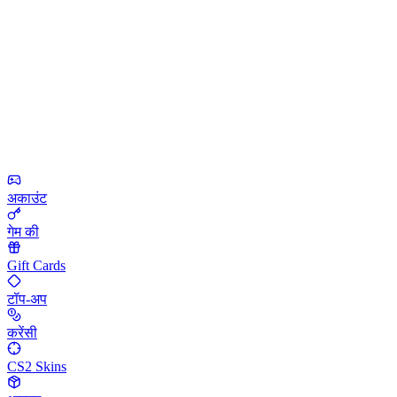
अकाउंट
गेम की
Gift Cards
टॉप-अप
करेंसी
CS2 Skins