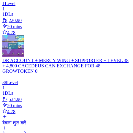
1
Level
1
1
DLs
₹8,220.90
20 mins
4.78
DR ACCOUNT + MERCY WING + SUPPORTER + LEVEL 38
+ 4,800 CACEDEUS CAN EXCHANGE FOR 48
GROWTOKEN 0
38
Level
1
1
DLs
₹7,534.90
20 mins
4.78
बेचना शुरू करें