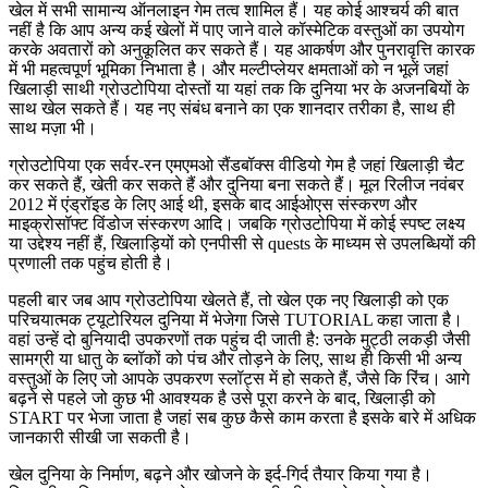
खेल में सभी सामान्य ऑनलाइन गेम तत्व शामिल हैं। यह कोई आश्चर्य की बात
नहीं है कि आप अन्य कई खेलों में पाए जाने वाले कॉस्मेटिक वस्तुओं का उपयोग
करके अवतारों को अनुकूलित कर सकते हैं। यह आकर्षण और पुनरावृत्ति कारक
में भी महत्वपूर्ण भूमिका निभाता है। और मल्टीप्लेयर क्षमताओं को न भूलें जहां
खिलाड़ी साथी ग्रोउटोपिया दोस्तों या यहां तक कि दुनिया भर के अजनबियों के
साथ खेल सकते हैं। यह नए संबंध बनाने का एक शानदार तरीका है, साथ ही
साथ मज़ा भी।
ग्रोउटोपिया एक सर्वर-रन एमएमओ सैंडबॉक्स वीडियो गेम है जहां खिलाड़ी चैट
कर सकते हैं, खेती कर सकते हैं और दुनिया बना सकते हैं। मूल रिलीज नवंबर
2012 में एंड्रॉइड के लिए आई थी, इसके बाद आईओएस संस्करण और
माइक्रोसॉफ्ट विंडोज संस्करण आदि। जबकि ग्रोउटोपिया में कोई स्पष्ट लक्ष्य
या उद्देश्य नहीं हैं, खिलाड़ियों को एनपीसी से quests के माध्यम से उपलब्धियों की
प्रणाली तक पहुंच होती है।
पहली बार जब आप ग्रोउटोपिया खेलते हैं, तो खेल एक नए खिलाड़ी को एक
परिचयात्मक ट्यूटोरियल दुनिया में भेजेगा जिसे TUTORIAL कहा जाता है।
वहां उन्हें दो बुनियादी उपकरणों तक पहुंच दी जाती है: उनके मुट्ठी लकड़ी जैसी
सामग्री या धातु के ब्लॉकों को पंच और तोड़ने के लिए, साथ ही किसी भी अन्य
वस्तुओं के लिए जो आपके उपकरण स्लॉट्स में हो सकते हैं, जैसे कि रिंच। आगे
बढ़ने से पहले जो कुछ भी आवश्यक है उसे पूरा करने के बाद, खिलाड़ी को
START पर भेजा जाता है जहां सब कुछ कैसे काम करता है इसके बारे में अधिक
जानकारी सीखी जा सकती है।
खेल दुनिया के निर्माण, बढ़ने और खोजने के इर्द-गिर्द तैयार किया गया है।