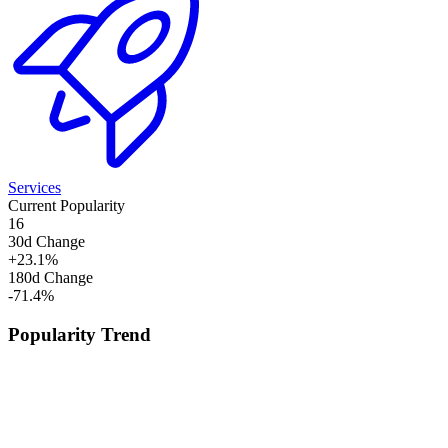
Services
Current Popularity
16
30d Change
+
23.1
%
180d Change
-71.4
%
Popularity Trend