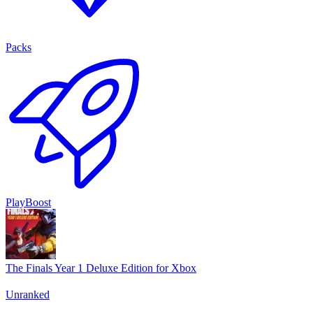
Packs
PlayBoost
The Finals Year 1 Deluxe Edition for Xbox
Unranked