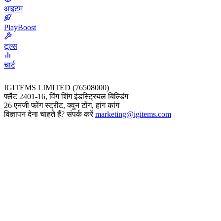
आइटम
PlayBoost
टूल्स
चार्ट
IGITEMS LIMITED (76508000)
फ्लैट 2401-16, विंग शिंग इंडस्ट्रियल बिल्डिंग
26 एनजी फोंग स्ट्रीट, क्वुन टोंग, हांग कांग
विज्ञापन देना चाहते हैं? संपर्क करें
marketing@igitems.com