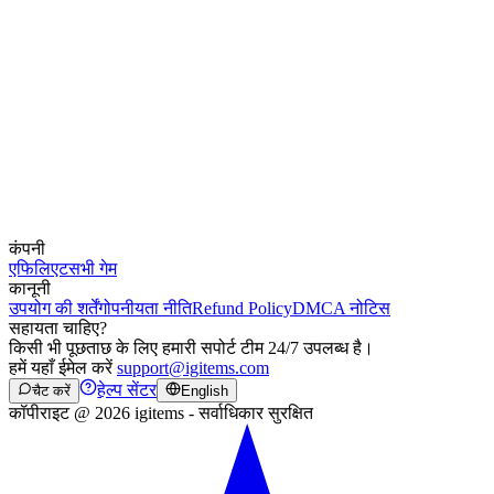
कंपनी
एफिलिएट
सभी गेम
कानूनी
उपयोग की शर्तें
गोपनीयता नीति
Refund Policy
DMCA नोटिस
सहायता चाहिए?
किसी भी पूछताछ के लिए हमारी सपोर्ट टीम 24/7 उपलब्ध है।
हमें यहाँ ईमेल करें
support@igitems.com
हेल्प सेंटर
चैट करें
English
कॉपीराइट @ 2026 igitems - सर्वाधिकार सुरक्षित