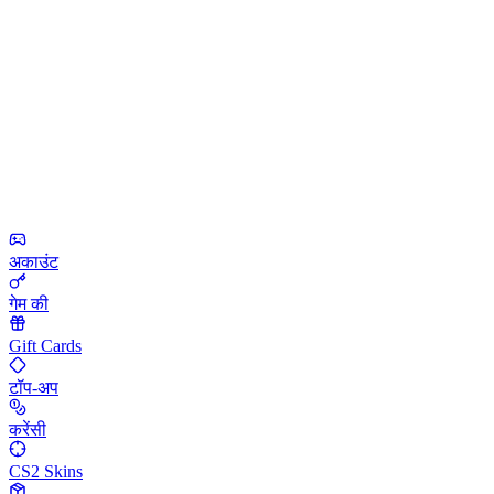
अकाउंट
गेम की
Gift Cards
टॉप-अप
करेंसी
CS2 Skins