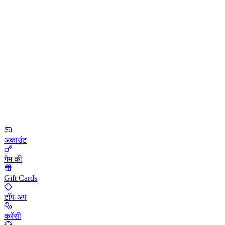
अकाउंट
गेम की
Gift Cards
टॉप-अप
करेंसी