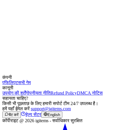
कंपनी
एफिलिएट
सभी गेम
कानूनी
उपयोग की शर्तें
गोपनीयता नीति
Refund Policy
DMCA नोटिस
सहायता चाहिए?
किसी भी पूछताछ के लिए हमारी सपोर्ट टीम 24/7 उपलब्ध है।
हमें यहाँ ईमेल करें
support@igitems.com
हेल्प सेंटर
चैट करें
English
कॉपीराइट @ 2026 igitems - सर्वाधिकार सुरक्षित