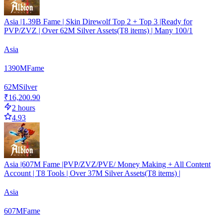
Asia |1.39B Fame | Skin Direwolf Top 2 + Top 3 |Ready for
PVP/ZVZ | Over 62M Silver Assets(T8 items) | Many 100/1
Asia
1390
M
Fame
62
M
Silver
₹16,200.90
2 hours
4.93
Asia |607M Fame |PVP/ZVZ/PVE/ Money Making + All Content
Account | T8 Tools | Over 37M Silver Assets(T8 items) |
Asia
607
M
Fame