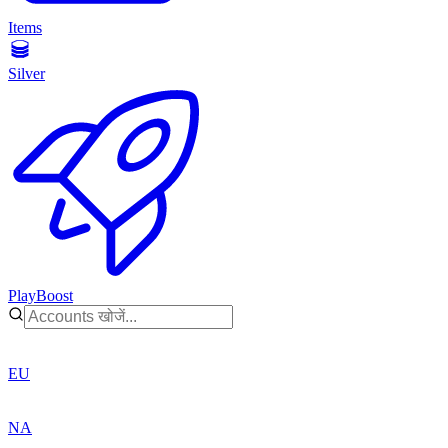
Items
Silver
PlayBoost
EU
NA