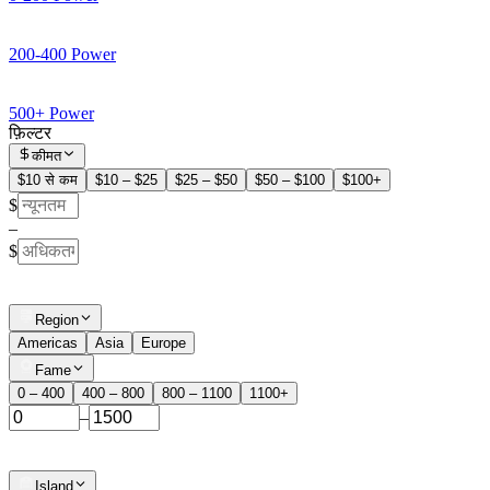
200-400 Power
500+ Power
फ़िल्टर
कीमत
$10 से कम
$10 – $25
$25 – $50
$50 – $100
$100+
$
–
$
Region
Americas
Asia
Europe
Fame
0 – 400
400 – 800
800 – 1100
1100+
–
Island