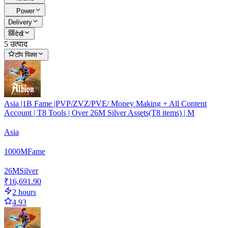
Power
Delivery
देखें
5 उत्पाद
टॉप पिक्स
Asia |1B Fame |PVP/ZVZ/PVE/ Money Making + All Content
Account | T8 Tools | Over 26M Silver Assets(T8 items) | M
Asia
1000
M
Fame
26
M
Silver
₹16,691.90
2 hours
4.93