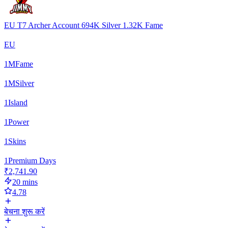
EU T7 Archer Account 694K Silver 1.32K Fame
EU
1
M
Fame
1
M
Silver
1
Island
1
Power
1
Skins
1
Premium Days
₹2,741.90
20 mins
4.78
बेचना शुरू करें