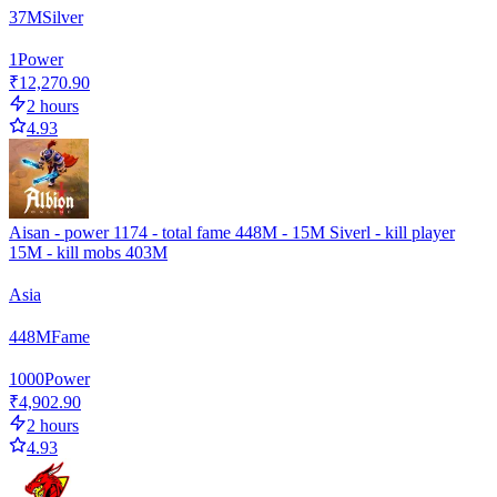
37
M
Silver
1
Power
₹12,270.90
2 hours
4.93
Aisan - power 1174 - total fame 448M - 15M Siverl - kill player
15M - kill mobs 403M
Asia
448
M
Fame
1000
Power
₹4,902.90
2 hours
4.93