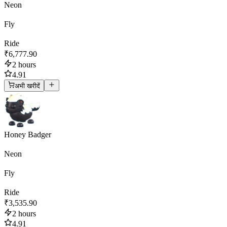
Neon
Fly
Ride
₹6,777.90
2 hours
4.91
अभी खरीदें
Honey Badger
Neon
Fly
Ride
₹3,535.90
2 hours
4.91