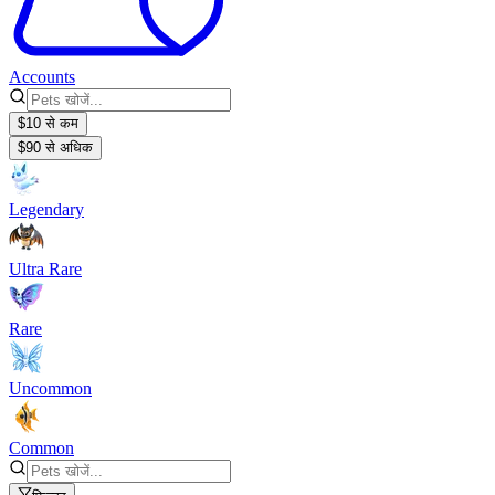
Accounts
$10 से कम
$90 से अधिक
Legendary
Ultra Rare
Rare
Uncommon
Common