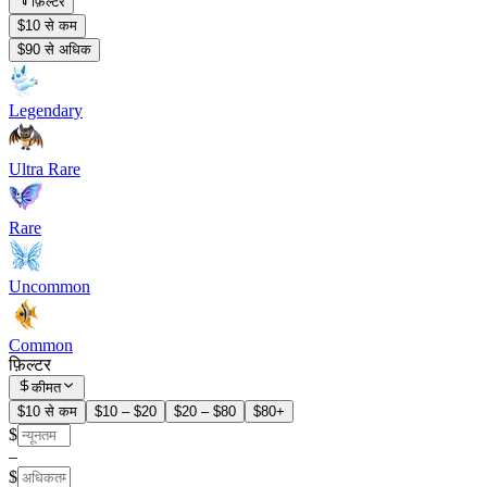
फ़िल्टर
$10 से कम
$90 से अधिक
Legendary
Ultra Rare
Rare
Uncommon
Common
फ़िल्टर
कीमत
$10 से कम
$10 – $20
$20 – $80
$80+
$
–
$