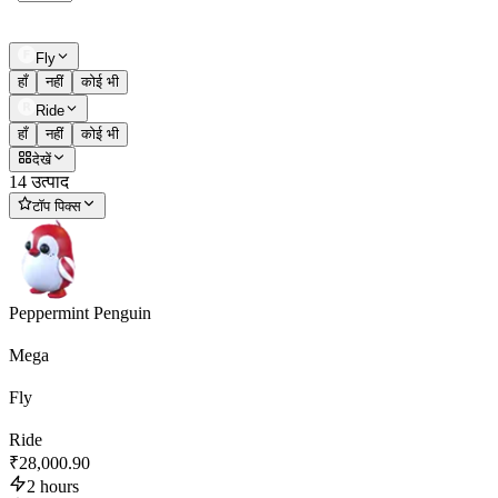
Fly
हाँ
नहीं
कोई भी
Ride
हाँ
नहीं
कोई भी
देखें
14 उत्पाद
टॉप पिक्स
Peppermint Penguin
Mega
Fly
Ride
₹28,000.90
2 hours