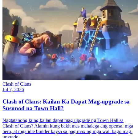
Clash of Clans
Jul 7, 2026
Clash of Clans: Kailan Ka Dapat Mag-upgrade sa
Susunod na Town Hall?
Nagtatanong kung kailan dapat mag-upgrade ng Town Hall sa
Clash of Clans? Alamin kung bakit mas mahalaga ang opensa, mga
hero, at mga idle builder kaysa sa pag-max ng mga wall bago mag-
upgrade.