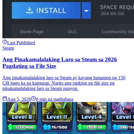
Last Published
Steam
Ang Pinakamalalaking Laro sa Steam sa 2026
Pagdating sa File Size
Ang pinakamalalaking laro sa Steam ay kayang lumamon ng 150
GB bago ka pa kumurap. Narito ang ranking ng file size ng
pinakamalalaking laro sa Steam ngayon.
Aug 5, 2026
6
min na pagbabasa