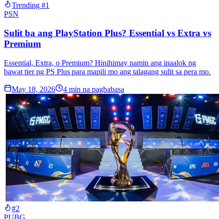
Trending #1
PSN
Sulit ba ang PlayStation Plus? Essential vs Extra vs
Premium
Essential, Extra, o Premium? Hinihimay namin ang inaalok ng
bawat tier ng PS Plus para mapili mo ang talagang sulit sa pera mo.
May 18, 2026
4
min na pagbabasa
#2
PUBG