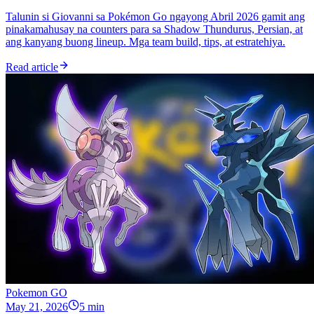
Talunin si Giovanni sa Pokémon Go ngayong Abril 2026 gamit ang
pinakamahusay na counters para sa Shadow Thundurus, Persian, at
ang kanyang buong lineup. Mga team build, tips, at estratehiya.
Read article
Pokemon GO
May 21, 2026
5 min