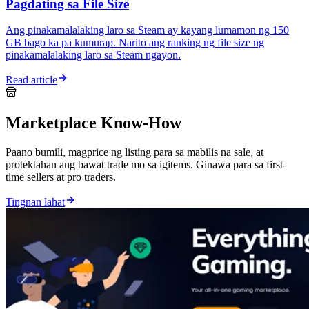
Pagdating sa File Size
Ang pinakamalalaking laro sa Steam ay kayang lumamon ng 150
GB bago ka pa kumurap. Narito ang ranking ng file size ng
pinakamalalaking laro sa Steam ngayon.
Read article
Marketplace Know-How
Paano bumili, magprice ng listing para sa mabilis na sale, at
protektahan ang bawat trade mo sa igitems. Ginawa para sa first-
time sellers at pro traders.
Tingnan lahat