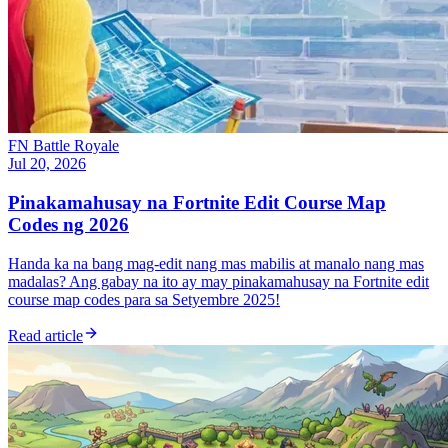
FN Battle Royale
Jul 20, 2026
Pinakamahusay na Fortnite Edit Course Map
Codes ng 2026
Handa ka na bang mag-edit nang mas mabilis at manalo nang mas
madalas? Ang gabay na ito ay may pinakamahusay na Fortnite edit
course map codes para sa Setyembre 2025!
Read article