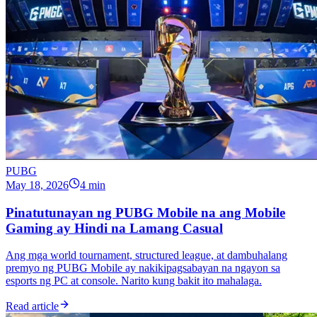
PUBG
May 18, 2026
4 min
Pinatutunayan ng PUBG Mobile na ang Mobile
Gaming ay Hindi na Lamang Casual
Ang mga world tournament, structured league, at dambuhalang
premyo ng PUBG Mobile ay nakikipagsabayan na ngayon sa
esports ng PC at console. Narito kung bakit ito mahalaga.
Read article