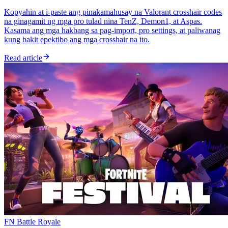
Kopyahin at i-paste ang pinakamahusay na Valorant crosshair codes
na ginagamit ng mga pro tulad nina TenZ, Demon1, at Aspas.
Kasama ang mga hakbang sa pag-import, pro settings, at paliwanag
kung bakit epektibo ang mga crosshair na ito.
Read article
FN Battle Royale