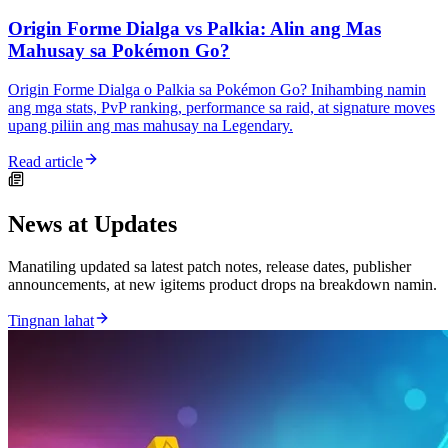
Origin Forme Dialga vs Palkia: Alin ang Mas
Mahusay sa Pokémon Go?
Origin Forme Dialga o Palkia sa Pokémon Go? Inihambing namin
ang mga stats, PvP ranking, performance sa raid, at signature moves
upang piliin ang mas mahusay na Legendary.
Read article
News at Updates
Manatiling updated sa latest patch notes, release dates, publisher
announcements, at new igitems product drops na breakdown namin.
Tingnan lahat