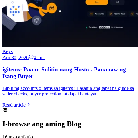
Keys
Apr 30, 2026
4 min
igitems: Paano Sulitin nang Husto - Pananaw ng
Isang Buyer
Bibili ng accounts o items sa igitems? Basahin ang tapat na guide sa
seller checks, buyer protection, at dapat bantayan.
Read article
I-browse ang aming Blog
16 mga artikulo