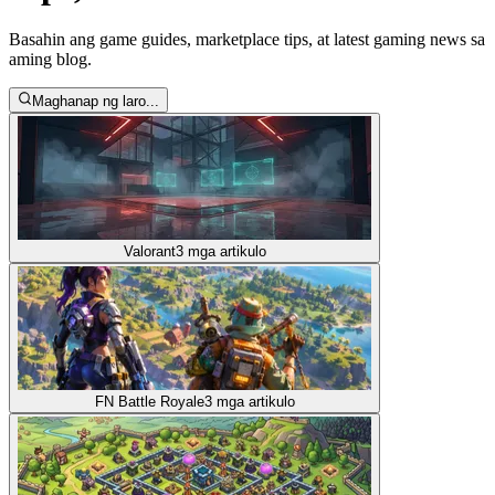
Basahin ang game guides, marketplace tips, at latest gaming news sa
aming blog.
Maghanap ng laro...
Valorant
3
mga artikulo
FN Battle Royale
3
mga artikulo