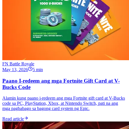
FN Battle Royale
May 13, 2026
5 min
Paano I-redeem ang mga Fortnite Gift Card at V-
Bucks Code
Alamin kung paano i-redeem ang mga Fortnite gift card at V-Bucks
code sa PC, PlayStation, Xbox, at Nintendo Switch, pati na ang
mga pagbabago sa bagong card system ng Epic.
Read article