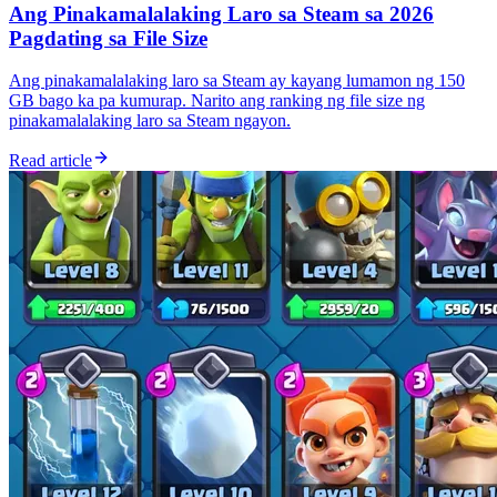
Ang Pinakamalalaking Laro sa Steam sa 2026
Pagdating sa File Size
Ang pinakamalalaking laro sa Steam ay kayang lumamon ng 150
GB bago ka pa kumurap. Narito ang ranking ng file size ng
pinakamalalaking laro sa Steam ngayon.
Read article