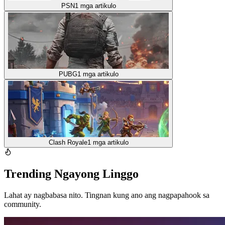
PSN
1
mga artikulo
PUBG
1
mga artikulo
Clash Royale
1
mga artikulo
Trending Ngayong Linggo
Lahat ay nagbabasa nito. Tingnan kung ano ang nagpapahook sa
community.