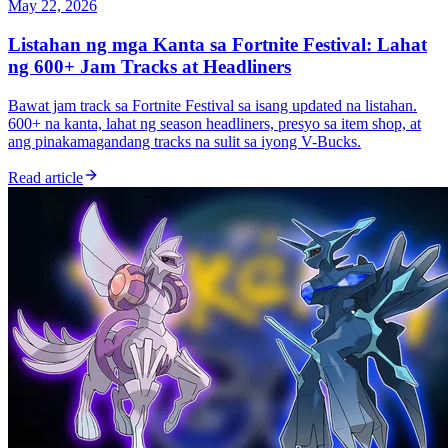
May 22, 2026
Listahan ng mga Kanta sa Fortnite Festival: Lahat
ng 600+ Jam Tracks at Headliners
Bawat jam track sa Fortnite Festival sa isang updated na listahan.
600+ na kanta, lahat ng season headliners, presyo sa item shop, at
ang pinakamagandang tracks na sulit sa iyong V-Bucks.
Read article