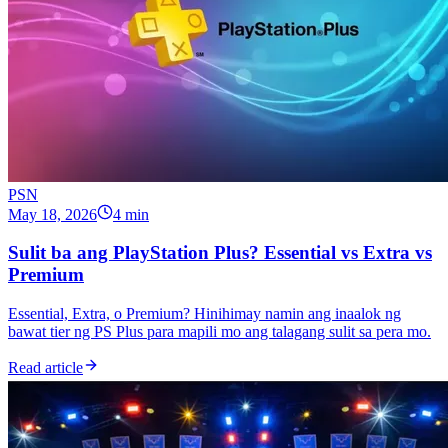
PSN
May 18, 2026
4 min
Sulit ba ang PlayStation Plus? Essential vs Extra vs
Premium
Essential, Extra, o Premium? Hinihimay namin ang inaalok ng
bawat tier ng PS Plus para mapili mo ang talagang sulit sa pera mo.
Read article