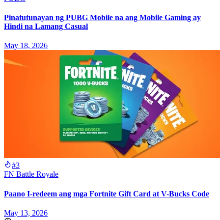
Pinatutunayan ng PUBG Mobile na ang Mobile Gaming ay
Hindi na Lamang Casual
May 18, 2026
#3
FN Battle Royale
Paano I-redeem ang mga Fortnite Gift Card at V-Bucks Code
May 13, 2026