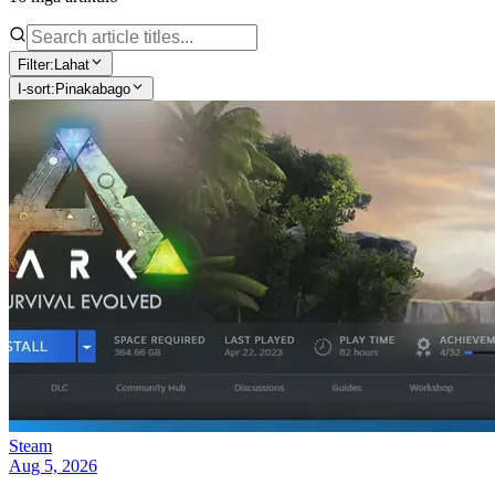
Filter:
Lahat
I-sort:
Pinakabago
Steam
Aug 5, 2026