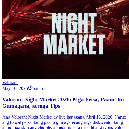
Valorant
May 16, 2026
5 min
Valorant Night Market 2026: Mga Petsa, Paano Ito
Gumagana, at mga Tips
Ang Valorant Night Market ay live hanggang Abril 16, 2026. Narito
ang bawat petsa, kung paano gumagana ang mga diskwento, kung
aling mga skin ang eligible, at mga tip para masulit ang iyong value.