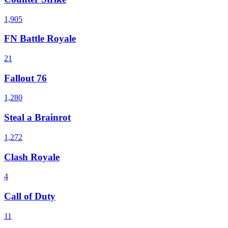
1,905
FN Battle Royale
21
Fallout 76
1,280
Steal a Brainrot
1,272
Clash Royale
4
Call of Duty
11