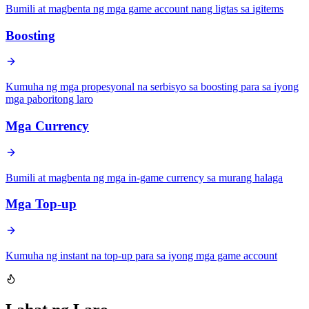
Bumili at magbenta ng mga game account nang ligtas sa igitems
Boosting
Kumuha ng mga propesyonal na serbisyo sa boosting para sa iyong
mga paboritong laro
Mga Currency
Bumili at magbenta ng mga in-game currency sa murang halaga
Mga Top-up
Kumuha ng instant na top-up para sa iyong mga game account