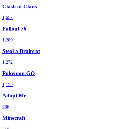
Clash of Clans
1,653
Fallout 76
1,280
Steal a Brainrot
1,272
Pokemon GO
1,159
Adopt Me
766
Minecraft