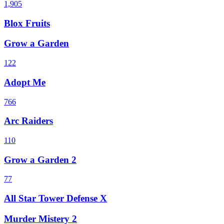
1,905
Blox Fruits
Grow a Garden
122
Adopt Me
766
Arc Raiders
110
Grow a Garden 2
77
All Star Tower Defense X
Murder Mistery 2