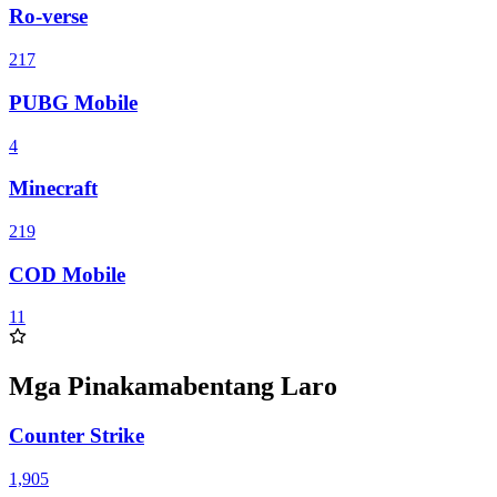
Ro-verse
217
PUBG Mobile
4
Minecraft
219
COD Mobile
11
Mga Pinakamabentang Laro
Counter Strike
1,905