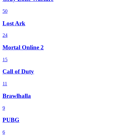
50
Lost Ark
24
Mortal Online 2
15
Call of Duty
11
Brawlhalla
9
PUBG
6