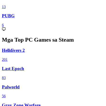
13
PUBG
6
Mga Top PC Games sa Steam
Helldivers 2
201
Last Epoch
83
Palworld
56
Gray Zone Warfare