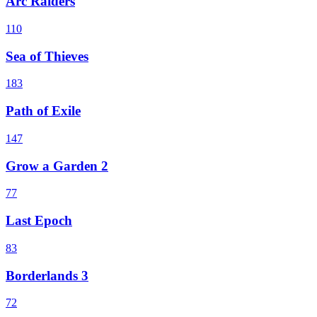
Arc Raiders
110
Sea of Thieves
183
Path of Exile
147
Grow a Garden 2
77
Last Epoch
83
Borderlands 3
72