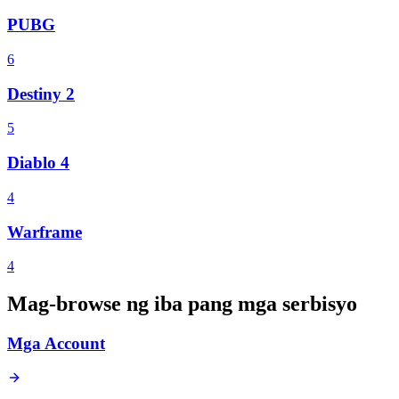
PUBG
6
Destiny 2
5
Diablo 4
4
Warframe
4
Mag-browse ng iba pang mga serbisyo
Mga Account