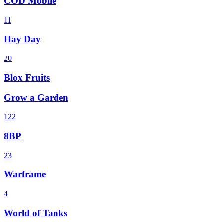
COD Mobile
11
Hay Day
20
Blox Fruits
Grow a Garden
122
8BP
23
Warframe
4
World of Tanks