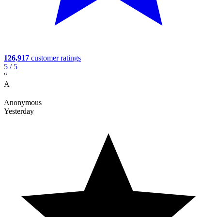
126,917
customer ratings
5
/ 5
“
A
Anonymous
Yesterday