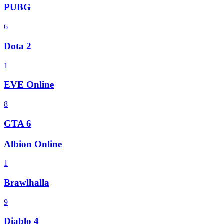
PUBG
6
Dota 2
1
EVE Online
8
GTA 6
Albion Online
1
Brawlhalla
9
Diablo 4