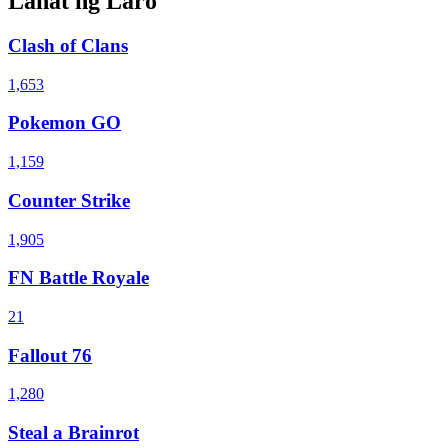
Lahat ng Laro
Clash of Clans
1,653
Pokemon GO
1,159
Counter Strike
1,905
FN Battle Royale
21
Fallout 76
1,280
Steal a Brainrot