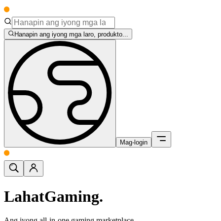
Hanapin ang iyong mga laro, produkto...
Mag-login
Lahat
Gaming.
Ang iyong all-in-one gaming marketplace.