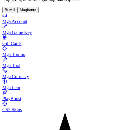
Bumili
Magbenta
Mga Account
Mga Game Key
Gift Cards
Mga Top-up
Mga Tool
Mga Currency
Mga Item
PlayBoost
CS2 Skins