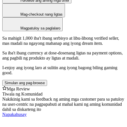
I-browse ang aming mga offer
Mag-checkout nang ligtas
Magpatuloy sa paglalaro
Sa mahigit 1,000 iba't ibang serbisyo at libu-libong verified seller,
mas madali na ngayong mahanap ang iyong dream item.
Sa iba't ibang currency at dose-dosenang ligtas na payment options,
ang pagbili ng produkto ay ligtas at madali.
I-enjoy ang iyong laro at sulitin ang iyong bagong biling gaming
good.
Simulan ang pag-browse
Mga Review
Tiwala ng Komunidad
Nakikinig kami sa feedback ng aming mga customer para sa patuloy
na user-centric na pagpapabuti at mahal kami ng aming komunidad
dahil sa diskarteng ito
Napakahusay