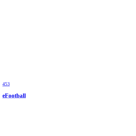
453
eFootball