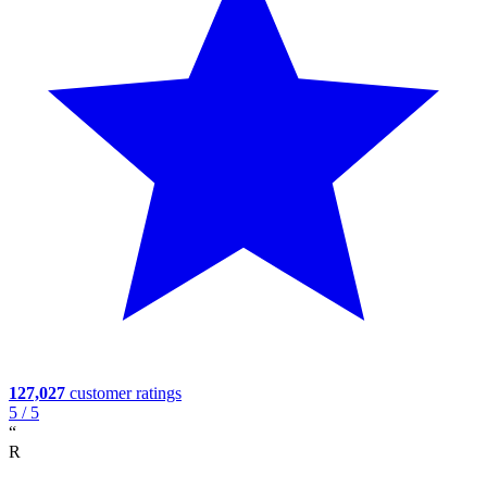
127,027
customer ratings
5
/ 5
“
R