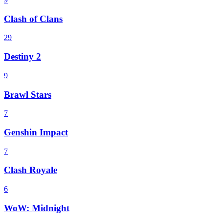
Clash of Clans
29
Destiny 2
9
Brawl Stars
7
Genshin Impact
7
Clash Royale
6
WoW: Midnight