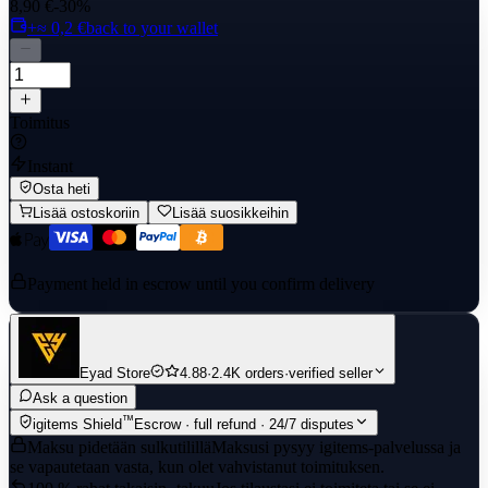
8,90 €
-30%
+≈ 0,2 €
back to your wallet
Toimitus
Instant
Osta heti
Lisää ostoskoriin
Lisää suosikkeihin
Payment held in escrow until you confirm delivery
Eyad Store
4.88
·
2.4K orders
·
verified seller
Ask a question
™
igitems Shield
Escrow · full refund · 24/7 disputes
Maksu pidetään sulkutilillä
Maksusi pysyy igitems-palvelussa ja
se vapautetaan vasta, kun olet vahvistanut toimituksen.