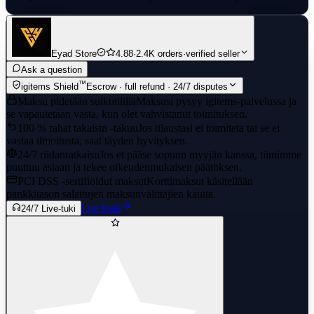
Eyad Store
4.88
·
2.4K orders
·
verified seller
Ask a question
™
igitems Shield
Escrow · full refund · 24/7 disputes
Maksu pidetään sulkutilillä
Maksusi pysyy igitems-palvelussa ja
se vapautetaan vasta, kun olet vahvistanut toimituksen.
100 % rahat takaisin -takuu
Jos tilaustasi ei toimiteta tai se ei
vastaa ilmoitusta, saat täyden hyvityksen.
24/7 riidanratkaisu
Jos et pääse sopuun myyjän kanssa, tiimimme
puuttuu asiaan ja tekee oikeudenmukaisen päätöksen.
PCI DSS -sertifioidut maksut
Korttimaksut käsitellään
pankkitason salattujen maksunvälittäjien kautta.
Lue lisää
24/7 Live-tuki