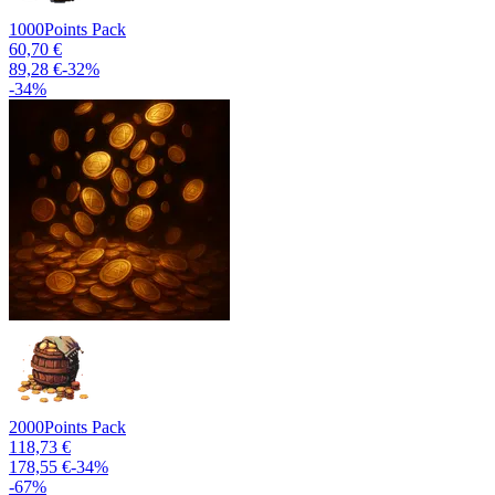
1000
Points Pack
60,70 €
89,28 €
-
32
%
-
34
%
2000
Points Pack
118,73 €
178,55 €
-
34
%
-
67
%