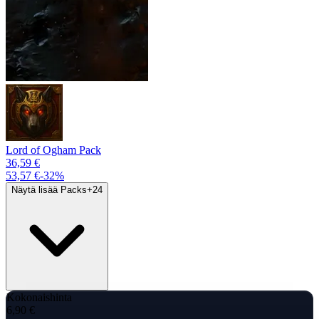
Lord of Ogham Pack
36,59 €
53,57 €
-
32
%
Näytä lisää Packs
+
24
Kokonaishinta
6,90 €