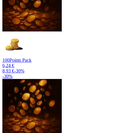
100
Points Pack
6,24 €
8,93 €
-
30
%
-
30
%