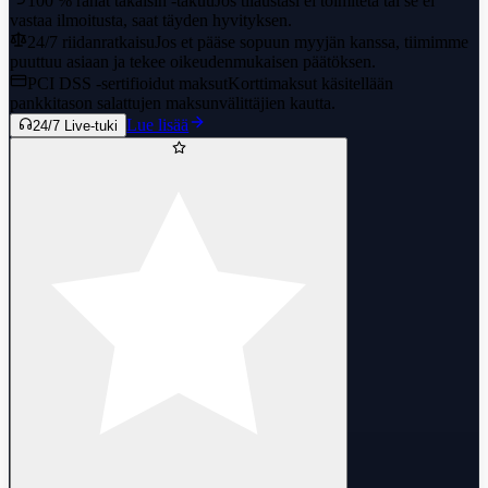
100 % rahat takaisin -takuu
Jos tilaustasi ei toimiteta tai se ei
vastaa ilmoitusta, saat täyden hyvityksen.
24/7 riidanratkaisu
Jos et pääse sopuun myyjän kanssa, tiimimme
puuttuu asiaan ja tekee oikeudenmukaisen päätöksen.
PCI DSS -sertifioidut maksut
Korttimaksut käsitellään
pankkitason salattujen maksunvälittäjien kautta.
Lue lisää
24/7 Live-tuki