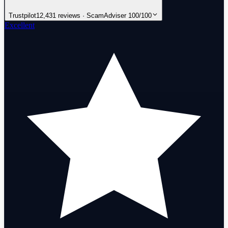
Trustpilot
12,431 reviews · ScamAdviser 100/100
Excellent