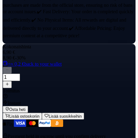
purchases are made from the official store, ensuring no risk of bans
or account issues.✔️ Fast Delivery: Your order is completed quickly
and efficiently.✔️ No Physical Items: All rewards are digital and
delivered directly to your account.✔️ Affordable Pricing: Enjoy
premium content at a competitive price!
Kokonaishinta
6,90 €
8,90 €
-30%
+≈ 0,2 €
back to your wallet
Toimitus
Instant
Osta heti
Lisää ostoskoriin
Lisää suosikkeihin
Payment held in escrow until you confirm delivery