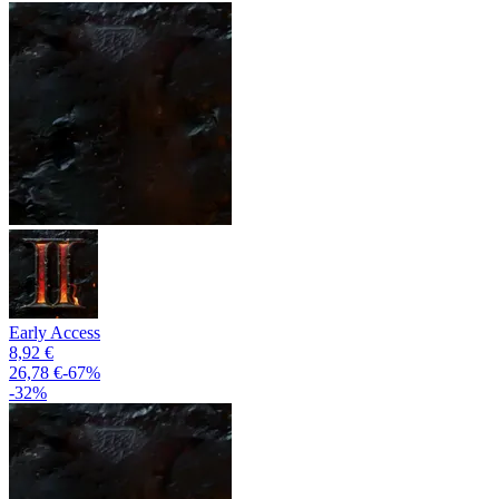
Early Access
8,92 €
26,78 €
-
67
%
-
32
%