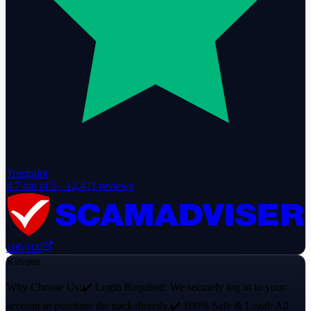
Trustpilot
4.7
out of 5 ·
12,431
reviews
100
/100
Kuvaus
Why Choose Us:✔️ Login Required: We securely log in to your
account to purchase the pack directly.✔️ 100% Safe & Legal: All