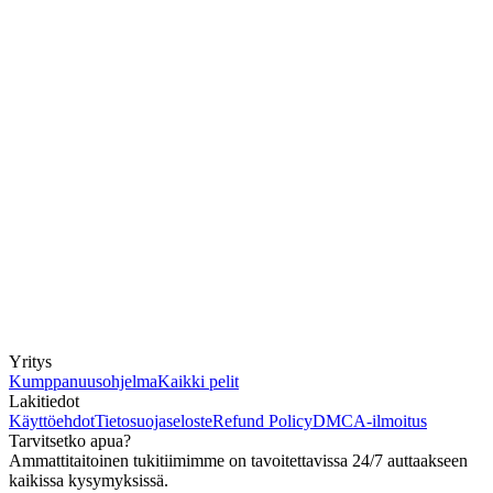
Yritys
Kumppanuusohjelma
Kaikki pelit
Lakitiedot
Käyttöehdot
Tietosuojaseloste
Refund Policy
DMCA-ilmoitus
Tarvitsetko apua?
Ammattitaitoinen tukitiimimme on tavoitettavissa 24/7 auttaakseen
kaikissa kysymyksissä.