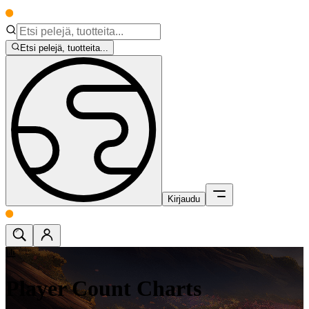
Etsi pelejä, tuotteita...
Kirjaudu
Player Count Charts