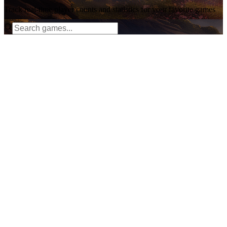
Track real-time player counts and statistics for your favorite games