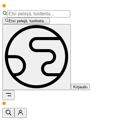
Etsi pelejä, tuotteita...
Kirjaudu