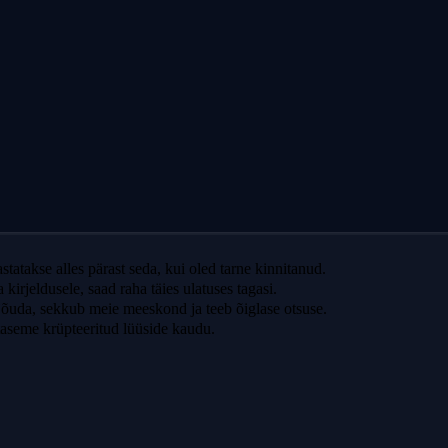
statakse alles pärast seda, kui oled tarne kinnitanud.
a kirjeldusele, saad raha täies ulatuses tagasi.
õuda, sekkub meie meeskond ja teeb õiglase otsuse.
aseme krüpteeritud lüüside kaudu.