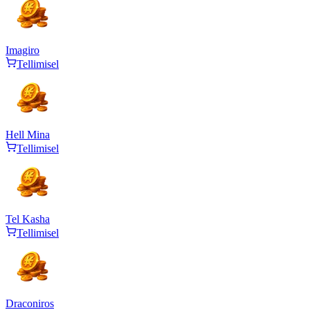
Imagiro
Tellimisel
Hell Mina
Tellimisel
Tel Kasha
Tellimisel
Draconiros