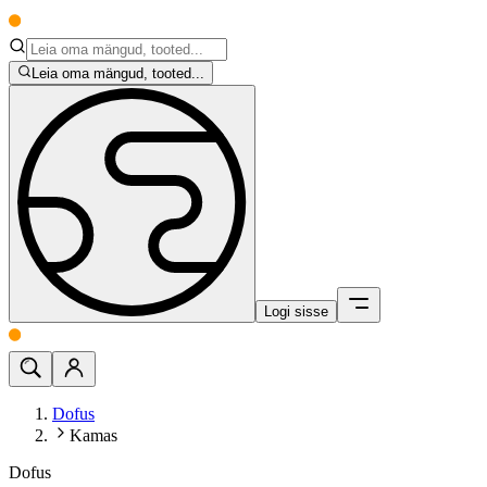
Leia oma mängud, tooted...
Logi sisse
Dofus
Kamas
Dofus