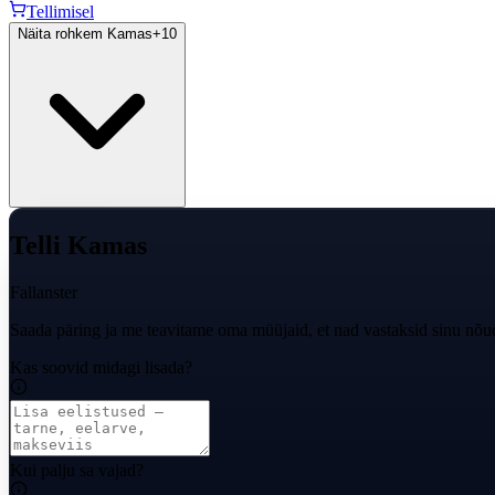
Tellimisel
Näita rohkem Kamas
+
10
Telli Kamas
Fallanster
Saada päring ja me teavitame oma müüjaid, et nad vastaksid sinu nõu
Kas soovid midagi lisada?
Kui palju sa vajad?