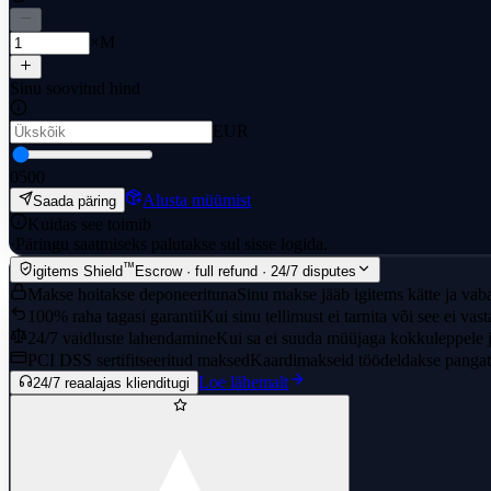
×M
Sinu soovitud hind
EUR
0
500
Alusta müümist
Saada päring
Kuidas see toimib
·
Päringu saatmiseks palutakse sul sisse logida.
™
igitems Shield
Escrow · full refund · 24/7 disputes
Makse hoitakse deponeerituna
Sinu makse jääb igitems kätte ja vaba
100% raha tagasi garantii
Kui sinu tellimust ei tarnita või see ei vast
24/7 vaidluste lahendamine
Kui sa ei suuda müüjaga kokkuleppele j
PCI DSS sertifitseeritud maksed
Kaardimakseid töödeldakse pangat
Loe lähemalt
24/7 reaalajas klienditugi