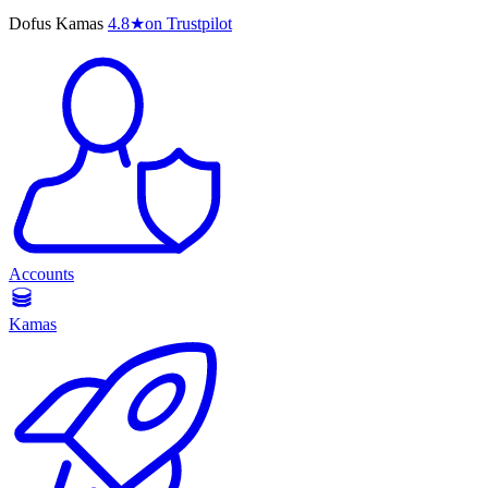
Dofus Kamas
4.8
★
on Trustpilot
Accounts
Kamas