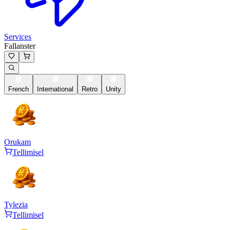
Services
Fallanster
French
International
Retro
Unity
Orukam
Tellimisel
Tylezia
Tellimisel