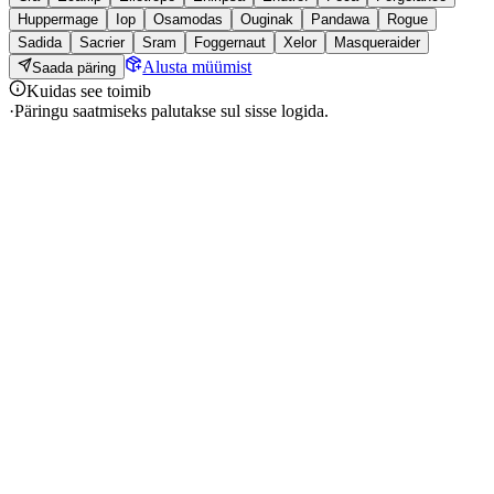
Huppermage
Iop
Osamodas
Ouginak
Pandawa
Rogue
Sadida
Sacrier
Sram
Foggernaut
Xelor
Masqueraider
Alusta müümist
Saada päring
Kuidas see toimib
·
Päringu saatmiseks palutakse sul sisse logida.