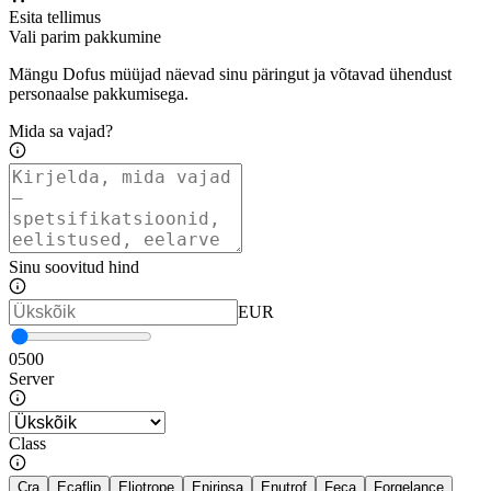
Esita tellimus
Vali parim pakkumine
Mängu Dofus müüjad näevad sinu päringut ja võtavad ühendust
personaalse pakkumisega.
Mida sa vajad?
Sinu soovitud hind
EUR
0
500
Server
Class
Cra
Ecaflip
Eliotrope
Eniripsa
Enutrof
Feca
Forgelance