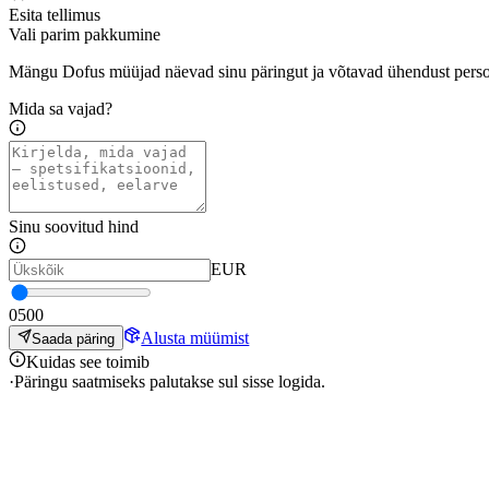
Esita tellimus
Vali parim pakkumine
Mängu Dofus müüjad näevad sinu päringut ja võtavad ühendust pers
Mida sa vajad?
Sinu soovitud hind
EUR
0
500
Alusta müümist
Saada päring
Kuidas see toimib
·
Päringu saatmiseks palutakse sul sisse logida.