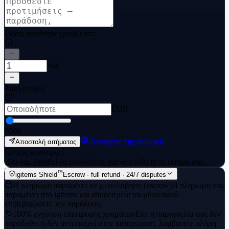
Πόση ποσότητα χρειάζεστε;
×M
Τιμή-στόχος
EUR
0
500
Ξεκινήστε την πώληση
Αποστολή αιτήματος
Πώς λειτουργεί
·
Θα σας ζητηθεί να συνδεθείτε για να στείλετε το αίτημά σας.
™
igitems Shield
Escrow · full refund · 24/7 disputes
Η πληρωμή παραμένει σε μεσολάβηση (escrow)
Η πληρωμή σας
παραμένει στο igitems και αποδεσμεύεται μόνο αφού
επιβεβαιώσετε την παράδοση.
100% εγγύηση επιστροφής χρημάτων
Εάν η παραγγελία σας δεν
παραδοθεί ή δεν αντιστοιχεί στην καταχώριση, λαμβάνετε πλήρη