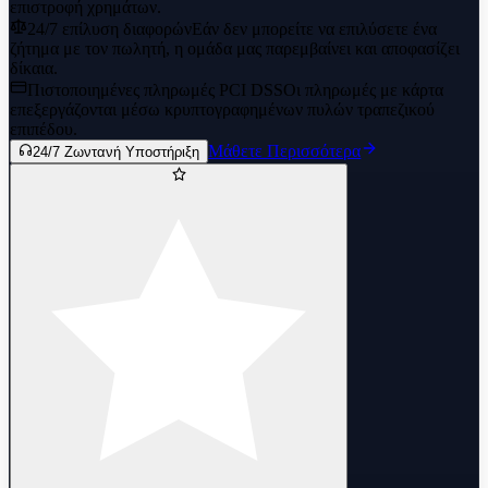
επιστροφή χρημάτων.
24/7 επίλυση διαφορών
Εάν δεν μπορείτε να επιλύσετε ένα
ζήτημα με τον πωλητή, η ομάδα μας παρεμβαίνει και αποφασίζει
δίκαια.
Πιστοποιημένες πληρωμές PCI DSS
Οι πληρωμές με κάρτα
επεξεργάζονται μέσω κρυπτογραφημένων πυλών τραπεζικού
επιπέδου.
Μάθετε Περισσότερα
24/7 Ζωντανή Υποστήριξη