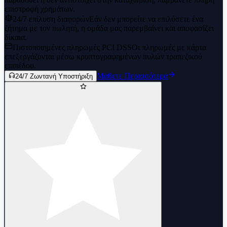
επιστροφή χρημάτων.
24/7 επίλυση διαφορών
Εάν δεν μπορείτε να επιλύσετε ένα
ζήτημα με τον πωλητή, η ομάδα μας παρεμβαίνει και αποφασίζει
δίκαια.
Πιστοποιημένες πληρωμές PCI DSS
Οι πληρωμές με κάρτα
επεξεργάζονται μέσω κρυπτογραφημένων πυλών τραπεζικού
επιπέδου.
Μάθετε Περισσότερα
24/7 Ζωντανή Υποστήριξη