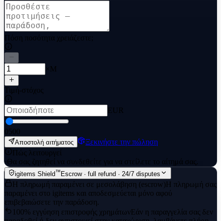
Πόση ποσότητα χρειάζεστε;
×M
Τιμή-στόχος
EUR
0
500
Ξεκινήστε την πώληση
Αποστολή αιτήματος
Πώς λειτουργεί
·
Θα σας ζητηθεί να συνδεθείτε για να στείλετε το αίτημά σας.
™
igitems Shield
Escrow · full refund · 24/7 disputes
Η πληρωμή παραμένει σε μεσολάβηση (escrow)
Η πληρωμή σας
παραμένει στο igitems και αποδεσμεύεται μόνο αφού
επιβεβαιώσετε την παράδοση.
100% εγγύηση επιστροφής χρημάτων
Εάν η παραγγελία σας δεν
παραδοθεί ή δεν αντιστοιχεί στην καταχώριση, λαμβάνετε πλήρη