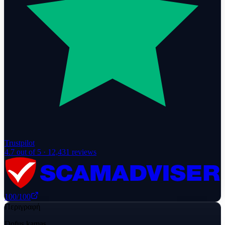
Trustpilot
4.7
out of 5 ·
12,431
reviews
100
/100
Περιγραφή
Dofus kamas