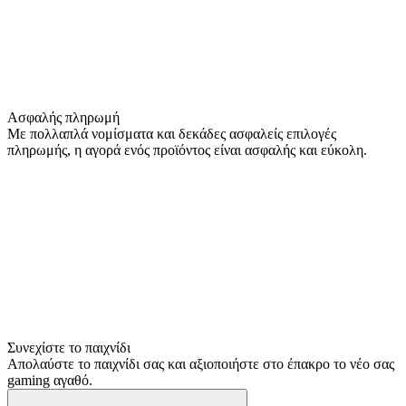
Ασφαλής πληρωμή
Με πολλαπλά νομίσματα και δεκάδες ασφαλείς επιλογές
πληρωμής, η αγορά ενός προϊόντος είναι ασφαλής και εύκολη.
Συνεχίστε το παιχνίδι
Απολαύστε το παιχνίδι σας και αξιοποιήστε στο έπακρο το νέο σας
gaming αγαθό.