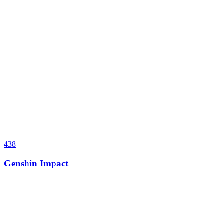
438
Genshin Impact