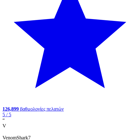
126,899
βαθμολογίες πελατών
5
/ 5
“
V
VenomShark7