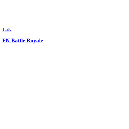
1.5K
FN Battle Royale