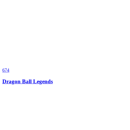
674
Dragon Ball Legends