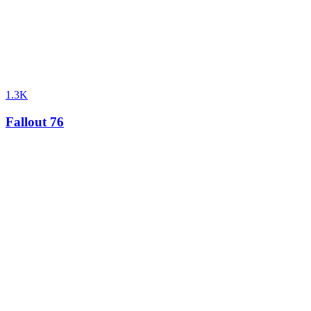
1.3K
Fallout 76