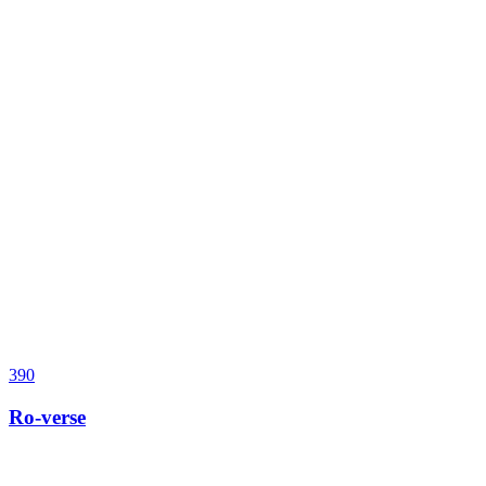
390
Ro-verse