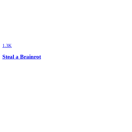
1.3K
Steal a Brainrot