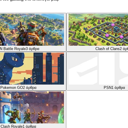
N Battle Royale
3
άρθρα
Clash of Clans
2
άρ
Pokemon GO
2
άρθρα
PSN
1
άρθρα
Clash Royale
1
άρθρα