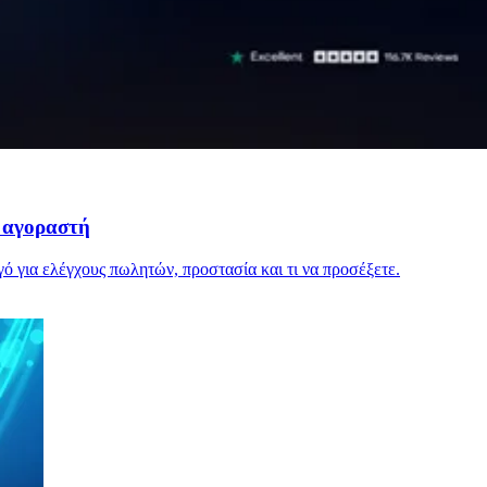
η αγοραστή
γό για ελέγχους πωλητών, προστασία και τι να προσέξετε.