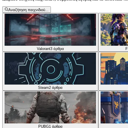
Αναζήτηση παιχνιδιού...
Valorant
3
άρθρα
F
Steam
2
άρθρα
PUBG
1
άρθρα