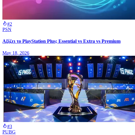
#2
PSN
Αξίζει το PlayStation Plus; Essential vs Extra vs Premium
May 18, 2026
#3
PUBG