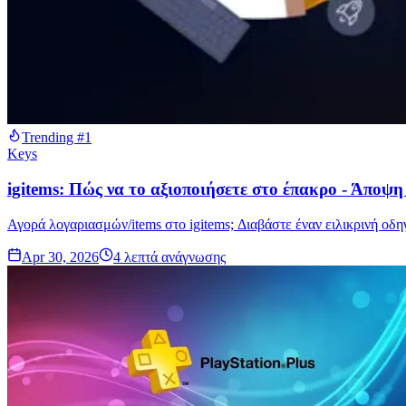
Trending #1
Keys
igitems: Πώς να το αξιοποιήσετε στο έπακρο - Άποψ
Αγορά λογαριασμών/items στο igitems; Διαβάστε έναν ειλικρινή οδη
Apr 30, 2026
4
λεπτά ανάγνωσης