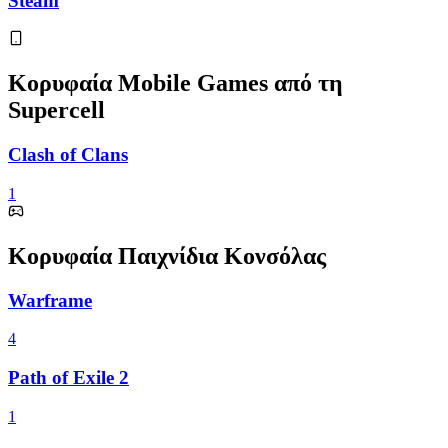
Steam
Κορυφαία Mobile Games από τη
Supercell
Clash of Clans
1
Κορυφαία Παιχνίδια Κονσόλας
Warframe
4
Path of Exile 2
1