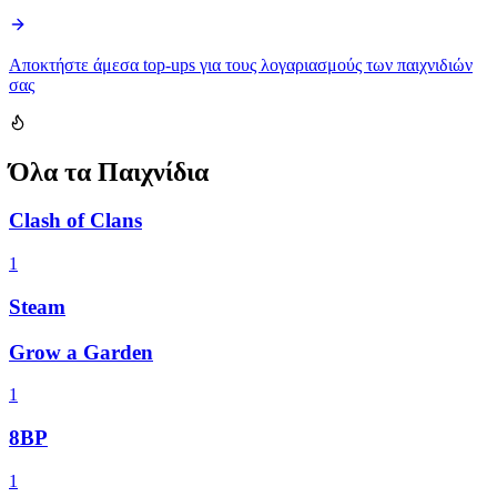
Αποκτήστε άμεσα top-ups για τους λογαριασμούς των παιχνιδιών
σας
Όλα τα Παιχνίδια
Clash of Clans
1
Steam
Grow a Garden
1
8BP
1