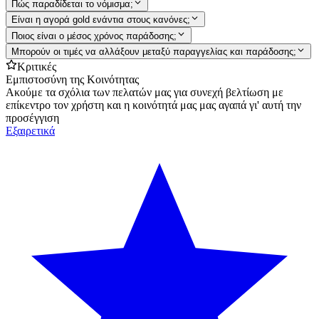
Πώς παραδίδεται το νόμισμα;
Είναι η αγορά gold ενάντια στους κανόνες;
Ποιος είναι ο μέσος χρόνος παράδοσης;
Μπορούν οι τιμές να αλλάξουν μεταξύ παραγγελίας και παράδοσης;
Κριτικές
Εμπιστοσύνη της Κοινότητας
Ακούμε τα σχόλια των πελατών μας για συνεχή βελτίωση με
επίκεντρο τον χρήστη και η κοινότητά μας μας αγαπά γι' αυτή την
προσέγγιση
Εξαιρετικά