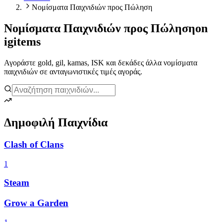
Νομίσματα Παιχνιδιών προς Πώληση
Νομίσματα Παιχνιδιών προς Πώληση
on
igitems
Αγοράστε gold, gil, kamas, ISK και δεκάδες άλλα νομίσματα
παιχνιδιών σε ανταγωνιστικές τιμές αγοράς.
Δημοφιλή Παιχνίδια
Clash of Clans
1
Steam
Grow a Garden