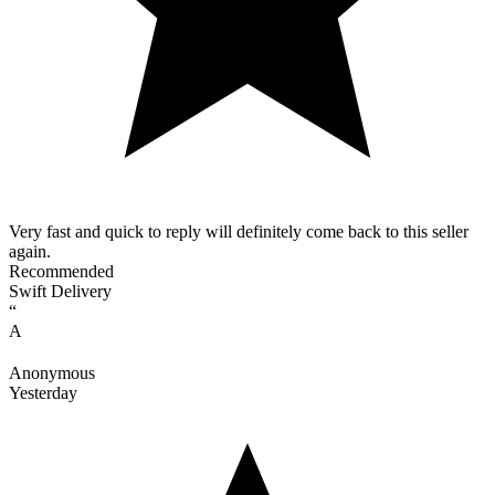
Very fast and quick to reply will definitely come back to this seller
again.
Recommended
Swift Delivery
“
A
Anonymous
Yesterday