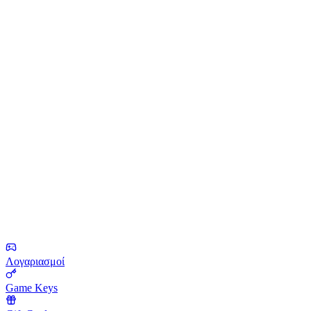
Λογαριασμοί
Game Keys