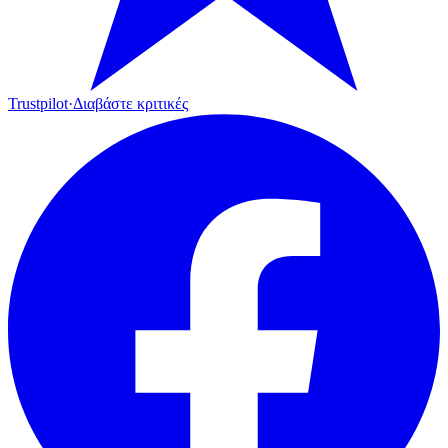
Trustpilot
·
Διαβάστε κριτικές