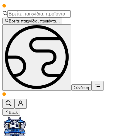
Βρείτε παιχνίδια, προϊόντα...
Σύνδεση
Back