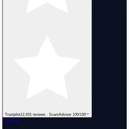
Trustpilot
12,431 reviews · ScamAdviser 100/100
Excellent