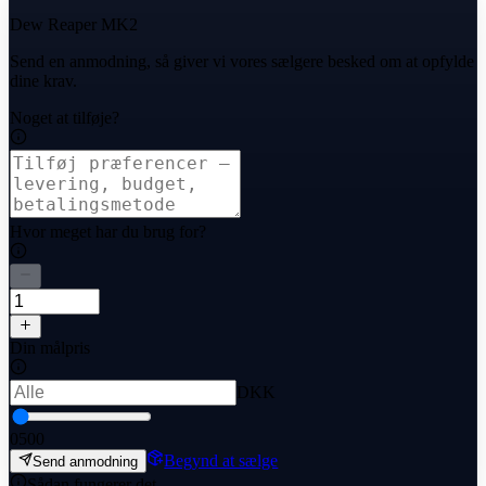
Dew Reaper MK2
Send en anmodning, så giver vi vores sælgere besked om at opfylde
dine krav.
Noget at tilføje?
Hvor meget har du brug for?
Din målpris
DKK
0
500
Begynd at sælge
Send anmodning
Sådan fungerer det