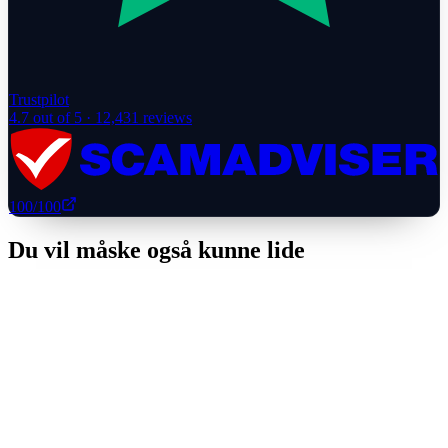
Trustpilot
4.7
out of 5 ·
12,431
reviews
100
/100
Du vil måske også kunne lide