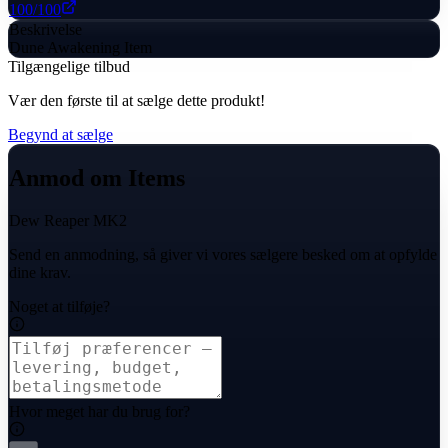
100
/100
Beskrivelse
Dune Awakening Item
Tilgængelige tilbud
Vær den første til at sælge dette produkt!
Begynd at sælge
Anmod om Items
Dew Reaper MK2
Send en anmodning, så giver vi vores sælgere besked om at opfylde
dine krav.
Noget at tilføje?
Hvor meget har du brug for?