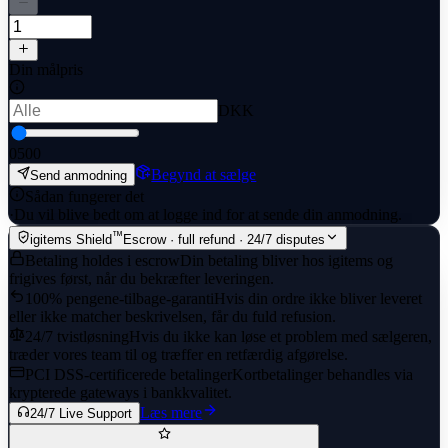
Din målpris
DKK
0
500
Begynd at sælge
Send anmodning
Sådan fungerer det
·
Du vil blive bedt om at logge ind for at sende din anmodning.
™
igitems Shield
Escrow · full refund · 24/7 disputes
Betaling holdes i escrow
Din betaling bliver hos igitems og
frigives først, når du bekræfter leveringen.
100% pengene-tilbage-garanti
Hvis din ordre ikke bliver leveret
eller ikke matcher beskrivelsen, får du fuld refusion.
24/7 tvistløsning
Hvis du ikke kan løse et problem med sælgeren,
træder vores team til og træffer en retfærdig afgørelse.
PCI DSS-certificerede betalinger
Kortbetalinger behandles via
krypterede gateways i bankkvalitet.
Læs mere
24/7 Live Support