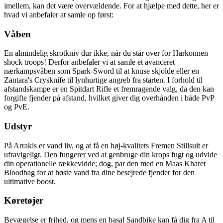
imellem, kan det være overvældende. For at hjælpe med dette, her er
hvad vi anbefaler at samle op først:
Våben
En almindelig skrotkniv dur ikke, når du står over for Harkonnen
shock troops! Derfor anbefaler vi at samle et avanceret
nærkampsvåben som Spark-Sword til at knuse skjolde eller en
Zantara's Crysknife til lynhurtige angreb fra starten. I forhold til
afstandskampe er en Spitdart Rifle et fremragende valg, da den kan
forgifte fjender på afstand, hvilket giver dig overhånden i både PvP
og PvE.
Udstyr
På Arrakis er vand liv, og at få en høj-kvalitets Fremen Stillsuit er
ufravigeligt. Den fungerer ved at genbruge din krops fugt og udvide
din operationelle rækkevidde; dog, par den med en Maas Kharet
Bloodbag for at høste vand fra dine besejrede fjender for den
ultimative boost.
Køretøjer
Bevægelse er frihed, og mens en basal Sandbike kan få dig fra A til