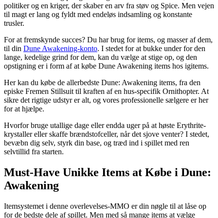
politiker og en kriger, der skaber en arv fra støv og Spice. Men vejen
til magt er lang og fyldt med endeløs indsamling og konstante
trusler.
For at fremskynde succes? Du har brug for items, og masser af dem,
til din
Dune Awakening-konto
. I stedet for at bukke under for den
lange, kedelige grind for dem, kan du vælge at stige op, og den
opstigning er i form af at købe Dune Awakening items hos igitems.
Her kan du købe de allerbedste Dune: Awakening items, fra den
episke Fremen Stillsuit til kraften af en hus-specifik Ornithopter. At
sikre det rigtige udstyr er alt, og vores professionelle sælgere er her
for at hjælpe.
Hvorfor bruge utallige dage eller endda uger på at høste Erythrite-
krystaller eller skaffe brændstofceller, når det sjove venter? I stedet,
bevæbn dig selv, styrk din base, og træd ind i spillet med ren
selvtillid fra starten.
Must-Have Unikke Items at Købe i Dune:
Awakening
Itemsystemet i denne overlevelses-MMO er din nøgle til at låse op
for de bedste dele af spillet. Men med så mange items at vælge