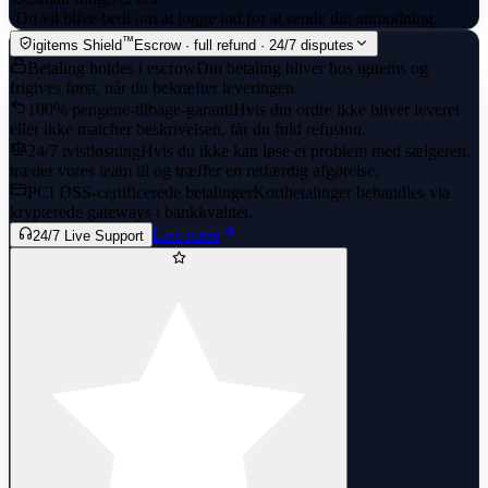
·
Du vil blive bedt om at logge ind for at sende din anmodning.
™
igitems Shield
Escrow · full refund · 24/7 disputes
Betaling holdes i escrow
Din betaling bliver hos igitems og
frigives først, når du bekræfter leveringen.
100% pengene-tilbage-garanti
Hvis din ordre ikke bliver leveret
eller ikke matcher beskrivelsen, får du fuld refusion.
24/7 tvistløsning
Hvis du ikke kan løse et problem med sælgeren,
træder vores team til og træffer en retfærdig afgørelse.
PCI DSS-certificerede betalinger
Kortbetalinger behandles via
krypterede gateways i bankkvalitet.
Læs mere
24/7 Live Support