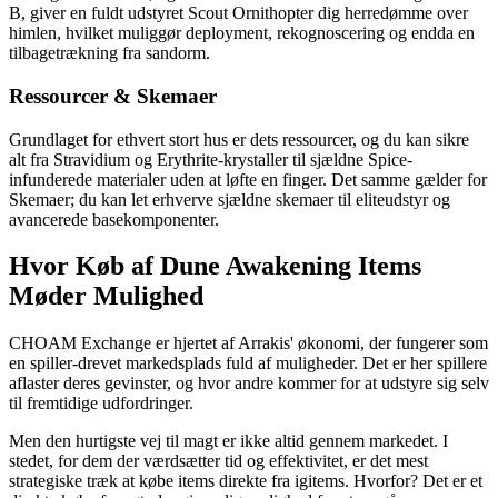
B, giver en fuldt udstyret Scout Ornithopter dig herredømme over
himlen, hvilket muliggør deployment, rekognoscering og endda en
tilbagetrækning fra sandorm.
Ressourcer & Skemaer
Grundlaget for ethvert stort hus er dets ressourcer, og du kan sikre
alt fra Stravidium og Erythrite-krystaller til sjældne Spice-
infunderede materialer uden at løfte en finger. Det samme gælder for
Skemaer; du kan let erhverve sjældne skemaer til eliteudstyr og
avancerede basekomponenter.
Hvor Køb af Dune Awakening Items
Møder Mulighed
CHOAM Exchange er hjertet af Arrakis' økonomi, der fungerer som
en spiller-drevet markedsplads fuld af muligheder. Det er her spillere
aflaster deres gevinster, og hvor andre kommer for at udstyre sig selv
til fremtidige udfordringer.
Men den hurtigste vej til magt er ikke altid gennem markedet. I
stedet, for dem der værdsætter tid og effektivitet, er det mest
strategiske træk at købe items direkte fra igitems. Hvorfor? Det er et