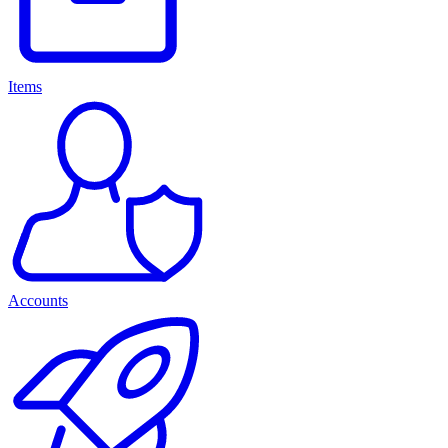
Items
Accounts