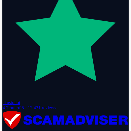
Trustpilot
4.7
out of 5 ·
12,431
reviews