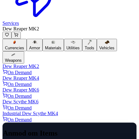
Services
Dew Reaper MK2
Currencies
Armor
Materials
Utilities
Tools
Vehicles
Weapons
Dew Reaper MK2
On Demand
Dew Reaper MK4
On Demand
Dew Reaper MK6
On Demand
Dew Scythe MK6
On Demand
Industrial Dew Scythe MK4
On Demand
Anmod om Items