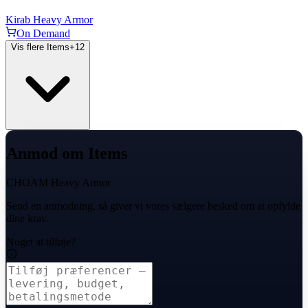
Kirab Heavy Armor
On Demand
Vis flere Items
+
12
Anmod om Items
CHOAM Heavy Armor
Send en anmodning, så giver vi vores sælgere besked om at opfylde
dine krav.
Noget at tilføje?