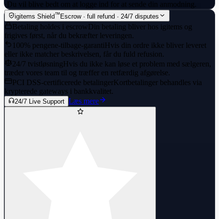
·
Du vil blive bedt om at logge ind for at sende din anmodning.
™
igitems Shield
Escrow · full refund · 24/7 disputes
Betaling holdes i escrow
Din betaling bliver hos igitems og
frigives først, når du bekræfter leveringen.
100% pengene-tilbage-garanti
Hvis din ordre ikke bliver leveret
eller ikke matcher beskrivelsen, får du fuld refusion.
24/7 tvistløsning
Hvis du ikke kan løse et problem med sælgeren,
træder vores team til og træffer en retfærdig afgørelse.
PCI DSS-certificerede betalinger
Kortbetalinger behandles via
krypterede gateways i bankkvalitet.
Læs mere
24/7 Live Support