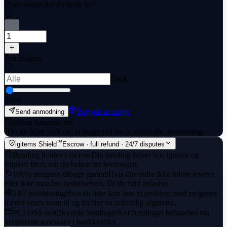
Hvor meget har du brug for?
Din målpris
DKK
0
500
Begynd at sælge
Send anmodning
Sådan fungerer det
·
Du vil blive bedt om at logge ind for at sende din anmodning.
™
igitems Shield
Escrow · full refund · 24/7 disputes
Betaling holdes i escrow
Din betaling bliver hos igitems og
frigives først, når du bekræfter leveringen.
100% pengene-tilbage-garanti
Hvis din ordre ikke bliver leveret
eller ikke matcher beskrivelsen, får du fuld refusion.
24/7 tvistløsning
Hvis du ikke kan løse et problem med sælgeren,
træder vores team til og træffer en retfærdig afgørelse.
PCI DSS-certificerede betalinger
Kortbetalinger behandles via
krypterede gateways i bankkvalitet.