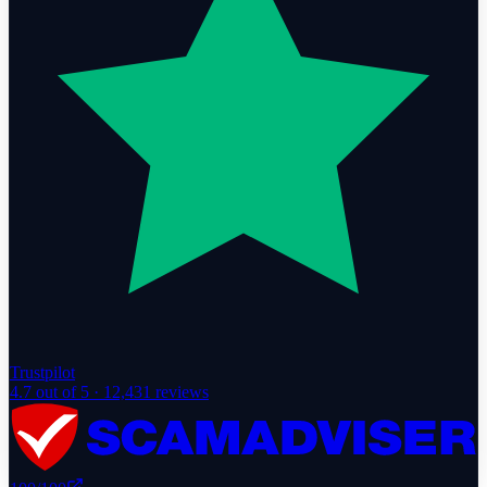
Trustpilot
4.7
out of 5 ·
12,431
reviews