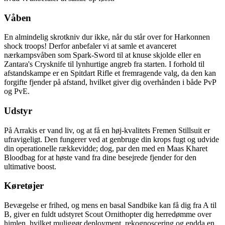
Våben
En almindelig skrotkniv dur ikke, når du står over for Harkonnen
shock troops! Derfor anbefaler vi at samle et avanceret
nærkampsvåben som Spark-Sword til at knuse skjolde eller en
Zantara's Crysknife til lynhurtige angreb fra starten. I forhold til
afstandskampe er en Spitdart Rifle et fremragende valg, da den kan
forgifte fjender på afstand, hvilket giver dig overhånden i både PvP
og PvE.
Udstyr
På Arrakis er vand liv, og at få en høj-kvalitets Fremen Stillsuit er
ufravigeligt. Den fungerer ved at genbruge din krops fugt og udvide
din operationelle rækkevidde; dog, par den med en Maas Kharet
Bloodbag for at høste vand fra dine besejrede fjender for den
ultimative boost.
Køretøjer
Bevægelse er frihed, og mens en basal Sandbike kan få dig fra A til
B, giver en fuldt udstyret Scout Ornithopter dig herredømme over
himlen, hvilket muliggør deployment, rekognoscering og endda en