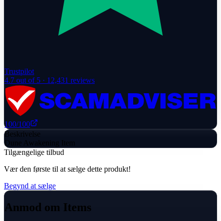
Trustpilot
4.7
out of 5 ·
12,431
reviews
100
/100
Beskrivelse
Dune Awakening Item
Tilgængelige tilbud
Vær den første til at sælge dette produkt!
Begynd at sælge
Anmod om Items