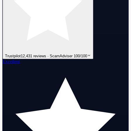
Trustpilot
12,431 reviews · ScamAdviser 100/100
Excellent