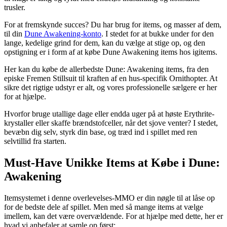
trusler.
For at fremskynde succes? Du har brug for items, og masser af dem,
til din
Dune Awakening-konto
. I stedet for at bukke under for den
lange, kedelige grind for dem, kan du vælge at stige op, og den
opstigning er i form af at købe Dune Awakening items hos igitems.
Her kan du købe de allerbedste Dune: Awakening items, fra den
episke Fremen Stillsuit til kraften af en hus-specifik Ornithopter. At
sikre det rigtige udstyr er alt, og vores professionelle sælgere er her
for at hjælpe.
Hvorfor bruge utallige dage eller endda uger på at høste Erythrite-
krystaller eller skaffe brændstofceller, når det sjove venter? I stedet,
bevæbn dig selv, styrk din base, og træd ind i spillet med ren
selvtillid fra starten.
Must-Have Unikke Items at Købe i Dune:
Awakening
Itemsystemet i denne overlevelses-MMO er din nøgle til at låse op
for de bedste dele af spillet. Men med så mange items at vælge
imellem, kan det være overvældende. For at hjælpe med dette, her er
hvad vi anbefaler at samle op først: