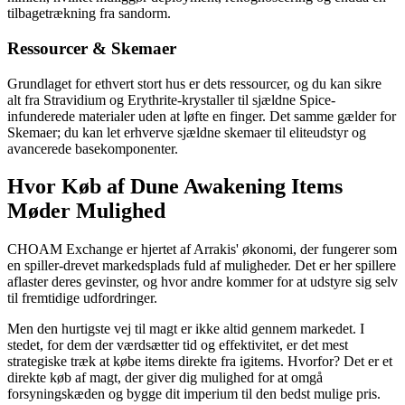
tilbagetrækning fra sandorm.
Ressourcer & Skemaer
Grundlaget for ethvert stort hus er dets ressourcer, og du kan sikre
alt fra Stravidium og Erythrite-krystaller til sjældne Spice-
infunderede materialer uden at løfte en finger. Det samme gælder for
Skemaer; du kan let erhverve sjældne skemaer til eliteudstyr og
avancerede basekomponenter.
Hvor Køb af Dune Awakening Items
Møder Mulighed
CHOAM Exchange er hjertet af Arrakis' økonomi, der fungerer som
en spiller-drevet markedsplads fuld af muligheder. Det er her spillere
aflaster deres gevinster, og hvor andre kommer for at udstyre sig selv
til fremtidige udfordringer.
Men den hurtigste vej til magt er ikke altid gennem markedet. I
stedet, for dem der værdsætter tid og effektivitet, er det mest
strategiske træk at købe items direkte fra igitems. Hvorfor? Det er et
direkte køb af magt, der giver dig mulighed for at omgå
forsyningskæden og bygge dit imperium til den bedst mulige pris.