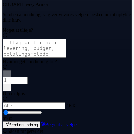
CHOAM Heavy Armor
Send en anmodning, så giver vi vores sælgere besked om at opfylde
dine krav.
Noget at tilføje?
Hvor meget har du brug for?
Din målpris
DKK
0
500
Begynd at sælge
Send anmodning
Sådan fungerer det