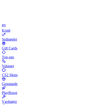
Konti
Spilnøgler
Gift Cards
Top-ups
Valutaer
CS2 Skins
Genstande
PlayBoost
Værktøjer