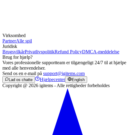
Virksomhed
Partner
Alle spil
Juridisk
Brugsvilkår
Privatlivspolitik
Refund Policy
DMCA-meddelelse
Brug for hjælp?
Vores professionelle supportteam er tilgængeligt 24/7 til at hjælpe
med alle henvendelser.
Send os en e-mail på
support@igitems.com
Hjælpecenter
Lad os chatte
English
Copyright @ 2026 igitems - Alle rettigheder forbeholdes