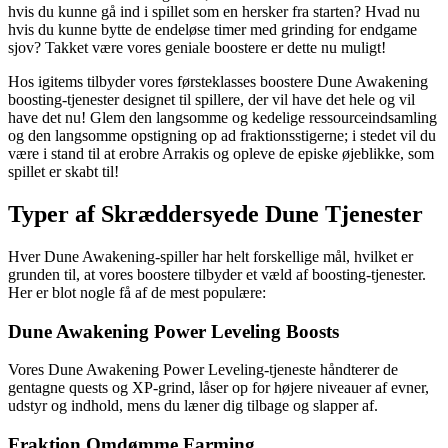
hvis du kunne gå ind i spillet som en hersker fra starten? Hvad nu
hvis du kunne bytte de endeløse timer med grinding for endgame
sjov? Takket være vores geniale boostere er dette nu muligt!
Hos igitems tilbyder vores førsteklasses boostere Dune Awakening
boosting-tjenester designet til spillere, der vil have det hele og vil
have det nu! Glem den langsomme og kedelige ressourceindsamling
og den langsomme opstigning op ad fraktionsstigerne; i stedet vil du
være i stand til at erobre Arrakis og opleve de episke øjeblikke, som
spillet er skabt til!
Typer af Skræddersyede Dune Tjenester
Hver Dune Awakening-spiller har helt forskellige mål, hvilket er
grunden til, at vores boostere tilbyder et væld af boosting-tjenester.
Her er blot nogle få af de mest populære:
Dune Awakening Power Leveling Boosts
Vores Dune Awakening Power Leveling-tjeneste håndterer de
gentagne quests og XP-grind, låser op for højere niveauer af evner,
udstyr og indhold, mens du læner dig tilbage og slapper af.
Fraktion Omdømme Farming