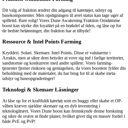
Dit valg af fraktion ændrer din adgang til køretøjer, udstyr og
basekomponenter. Men opstigningen til æret status kan tage uger af
spilletid. Bare rolig! Vores Dune Awakening Fraktion Omdømme
boost kan styrke din loyalitet på en brøkdel af tiden, og låse op for
de bedste belønninger, din fraktion har at tilbyde!
Ressource & Intel Points Farming
Krydderi. Solari. Skemaer. Intel Points. Disse er valutaerne i
Arrakis, men at sikre dem betyder at vove sig ind i farlige territorier,
sandstorme og konkurrere med andre spillere. Vores farming-
tjenester fjerner risikoen og gentagelsen, da vores boostere fylder din
beholdning med de materialer, du har brug for til at skabe meta-
udstyr og baseopgraderinger!
Teknologi & Skemaer Låsninger
At låse op for et kraftfuldt køretøj som en buggy eller skabe et OP-
våben kræver sjældne skemaer og en dyb investering i
teknologitræet. Vores Dune boost kan fremskynde denne forskning
og sikre de svære at finde planer, hvilket giver dig en massiv fordel i
både PvE og PvP!