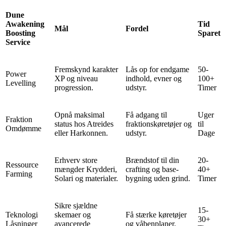
Dune
Awakening
Tid
Mål
Fordel
Boosting
Sparet
Service
Fremskynd karakter
Lås op for endgame
50-
Power
XP og niveau
indhold, evner og
100+
Levelling
progression.
udstyr.
Timer
Opnå maksimal
Få adgang til
Uger
Fraktion
status hos Atreides
fraktionskøretøjer og
til
Omdømme
eller Harkonnen.
udstyr.
Dage
Erhverv store
Brændstof til din
20-
Ressource
mængder Krydderi,
crafting og base-
40+
Farming
Solari og materialer.
bygning uden grind.
Timer
Sikre sjældne
15-
Teknologi
skemaer og
Få stærke køretøjer
30+
Låsninger
avancerede
og våbenplaner.